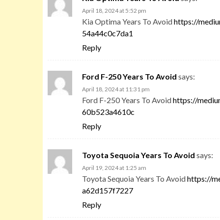
April 18, 2024 at 5:52 pm
Kia Optima Years To Avoid
https://medi
54a44c0c7da1
Reply
Ford F-250 Years To Avoid
says:
April 18, 2024 at 11:31 pm
Ford F-250 Years To Avoid
https://medi
60b523a4610c
Reply
Toyota Sequoia Years To Avoid
says:
April 19, 2024 at 1:25 am
Toyota Sequoia Years To Avoid
https://
a62d157f7227
Reply