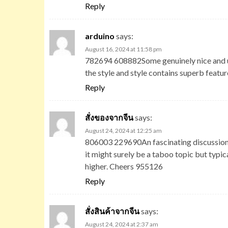
Reply
arduino
says:
August 16, 2024 at 11:58 pm
782694 608882Some genuinely nice and util
the style and style contains superb featu
Reply
สั่งของจากจีน
says:
August 24, 2024 at 12:25 am
806003 229690An fascinating discussion m
it might surely be a taboo topic but typi
higher. Cheers 955126
Reply
สั่งสินค้าจากจีน
says:
August 24, 2024 at 2:37 am