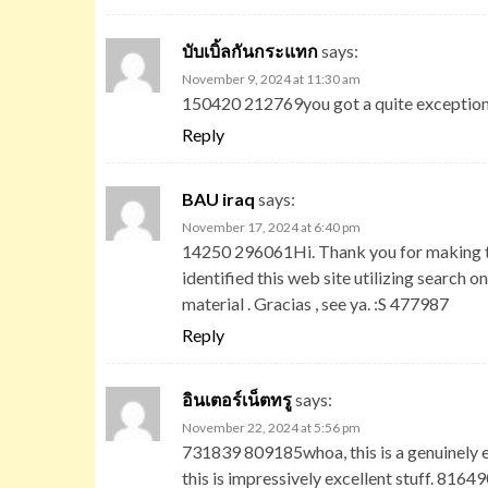
บับเบิ้ลกันกระแทก
says:
November 9, 2024 at 11:30 am
150420 212769you got a quite exceptional
Reply
BAU iraq
says:
November 17, 2024 at 6:40 pm
14250 296061Hi. Thank you for making thi
identified this web site utilizing search o
material . Gracias , see ya. :S 477987
Reply
อินเตอร์เน็ตทรู
says:
November 22, 2024 at 5:56 pm
731839 809185whoa, this is a genuinely ex
this is impressively excellent stuff. 8164