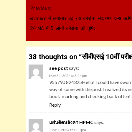
Continue
Previous:
Reading
उत्तराखंड में लगातार बढ़ रहा कोरोना संक्रमण एम्स ऋषिक
24 घंटे में 5 लोगों कोरोना की पुष्टि
38 thoughts on “
सीबीएसई 10वीं परीक्ष
see post
says:
May 31, 2024 at 3:24 pm
955790 824325Hello! I could have sworn I
way of some with the post I realized its ne
book-marking and checking back often!
Reply
แผ่นติดหลังคา HPMC
says:
June 1, 2024 at 1:00 pm