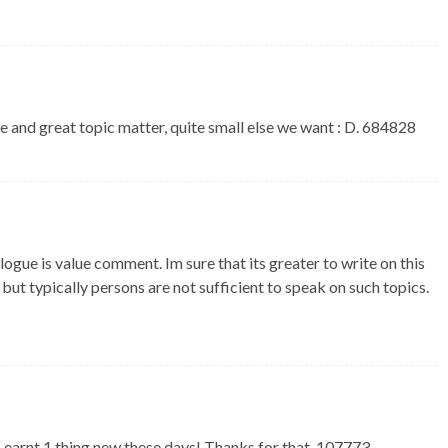
and great topic matter, quite small else we want : D. 684828
ue is value comment. Im sure that its greater to write on this
but typically persons are not sufficient to speak on such topics.
earnt 1 thing new these days! Thanks for that. 107773