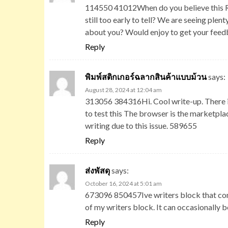
114550 41012When do you believe this Real
still too early to tell? We are seeing ple
about you? Would enjoy to get your feed
Reply
พิมพ์สติกเกอร์ฉลากสินค้าแบบม้วน
says:
August 28, 2024 at 12:04 am
313056 384316Hi. Cool write-up. There is 
to test this The browser is the marketplac
writing due to this issue. 589655
Reply
ส่งพัสดุ
says:
October 16, 2024 at 5:01 am
673096 850457Ive writers block that come
of my writers block. It can occasionally
Reply