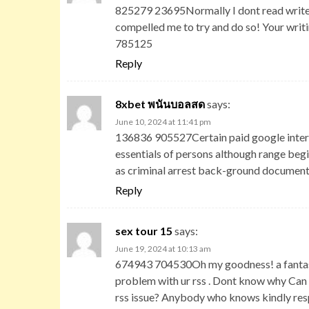
825279 23695Normally I dont read write-up
compelled me to try and do so! Your writi
785125
Reply
8xbet พนันบอลสด
says:
June 10, 2024 at 11:41 pm
136836 905527Certain paid google intern
essentials of persons although range begi
as criminal arrest back-ground documen
Reply
sex tour 15
says:
June 19, 2024 at 10:13 am
674943 704530Oh my goodness! a fantasti
problem with ur rss . Dont know why Can n
rss issue? Anybody who knows kindly re