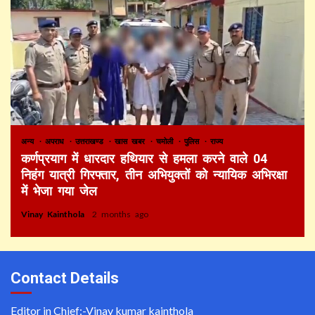
अन्य
अपराध
उत्तराखण्ड
खास खबर
चमोली
पुलिस
राज्य
कर्णप्रयाग में धारदार हथियार से हमला करने वाले 04
निहंग यात्री गिरफ्तार, तीन अभियुक्तों को न्यायिक अभिरक्षा
में भेजा गया जेल
Vinay Kainthola
2 months ago
Contact Details
Editor in Chief:-Vinay kumar kainthola