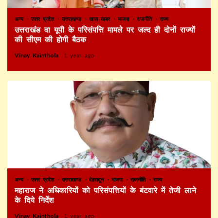
अन्य
उत्तर प्रदेश
उत्तराखण्ड
खास खबर
भाजपा
राजनीति
राज्य
उत्तराखंड वा यूपी के परिसंपत्ति मामले पर जल्द ही दोनों राज्यों
की सीएम की होगी बैठक
Vinay Kainthola
1 year ago
अन्य
उत्तर प्रदेश
उत्तराखण्ड
देहरादून
भाजपा
राजनीति
राज्य
महाराज ने अधिकारियों को परिसंपत्तियों के बंटवारे में तेजी लाने
के दिये निर्देश
Vinay Kainthola
1 year ago