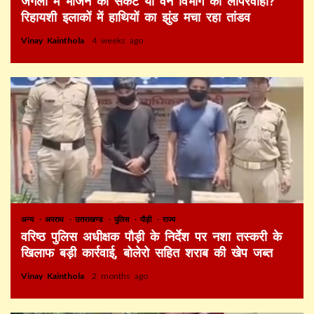
जंगलों में भोजन का संकट या वन विभाग की लापरवाही?
रिहायशी इलाकों में हाथियों का झुंड मचा रहा तांडव
Vinay Kainthola
4 weeks ago
अन्य
अपराध
उत्तराखण्ड
पुलिस
पौड़ी
राज्य
वरिष्ठ पुलिस अधीक्षक पौड़ी के निर्देश पर नशा तस्करी के
खिलाफ बड़ी कार्रवाई, बोलेरो सहित शराब की खेप जब्त
Vinay Kainthola
2 months ago