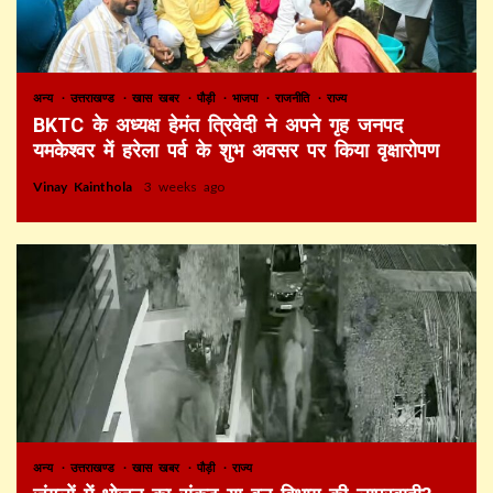
अन्य
उत्तराखण्ड
खास खबर
पौड़ी
भाजपा
राजनीति
राज्य
BKTC के अध्यक्ष हेमंत त्रिवेदी ने अपने गृह जनपद
यमकेश्वर में हरेला पर्व के शुभ अवसर पर किया वृक्षारोपण
Vinay Kainthola
3 weeks ago
अन्य
उत्तराखण्ड
खास खबर
पौड़ी
राज्य