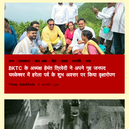
अन्य
उत्तराखण्ड
खास खबर
पौड़ी
भाजपा
राजनीति
राज्य
BKTC के अध्यक्ष हेमंत त्रिवेदी ने अपने गृह जनपद
यमकेश्वर में हरेला पर्व के शुभ अवसर पर किया वृक्षारोपण
Vinay Kainthola
3 weeks ago