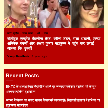
उत्तर प्रदेश
खास खबर
धर्म
राज्य
बॉलीवुड एक्ट्रेस कैटरीना कैफ, रवीना टंडन, राशा थडानी, एक्टर
अभिषेक बनर्जी और अक्षय कुमार महाकुम्भ मे पहुंच कर लगाई
आस्था कि डुबकी
Vinay Kainthola
1 year ago
Recent Posts
BKTC के अध्यक्ष हेमंत त्रिवेदी ने अपने गृह जनपद यमकेश्वर में हरेला पर्व के शुभ
अवसर पर किया वृक्षारोपण
जंगलों में भोजन का संकट या वन विभाग की लापरवाही? रिहायशी इलाकों में हाथियों का
झुंड मचा रहा तांडव