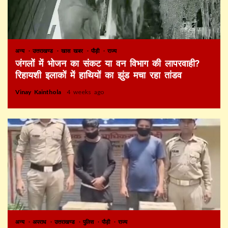
अन्य
उत्तराखण्ड
खास खबर
पौड़ी
राज्य
जंगलों में भोजन का संकट या वन विभाग की लापरवाही?
रिहायशी इलाकों में हाथियों का झुंड मचा रहा तांडव
Vinay Kainthola
4 weeks ago
अन्य
अपराध
उत्तराखण्ड
पुलिस
पौड़ी
राज्य