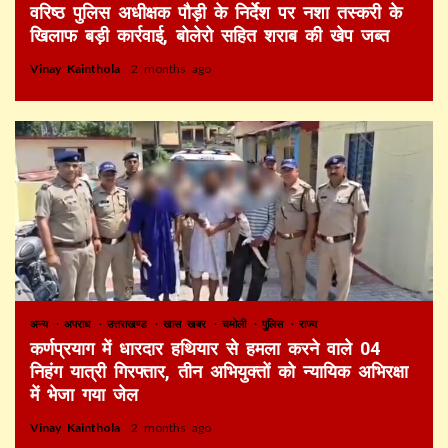
वरिष्ठ पुलिस अधीक्षक पौड़ी के निर्देश पर नशा तस्करी के
खिलाफ बड़ी कार्रवाई, बोलेरो सहित शराब की खेप जब्त
Vinay Kainthola
2 months ago
अन्य
अपराध
उत्तराखण्ड
खास खबर
चमोली
पुलिस
राज्य
कर्णप्रयाग में धारदार हथियार से हमला करने वाले 04
निहंग यात्री गिरफ्तार, तीन अभियुक्तों को न्यायिक अभिरक्षा
में भेजा गया जेल
Vinay Kainthola
2 months ago