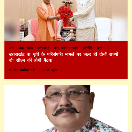
अन्य
उत्तर प्रदेश
उत्तराखण्ड
खास खबर
भाजपा
राजनीति
राज्य
उत्तराखंड वा यूपी के परिसंपत्ति मामले पर जल्द ही दोनों राज्यों
की सीएम की होगी बैठक
Vinay Kainthola
1 year ago