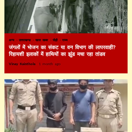
अन्य
उत्तराखण्ड
खास खबर
पौड़ी
राज्य
जंगलों में भोजन का संकट या वन विभाग की लापरवाही?
रिहायशी इलाकों में हाथियों का झुंड मचा रहा तांडव
Vinay Kainthola
1 month ago