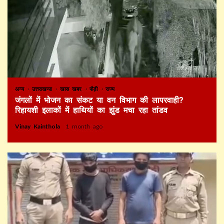
अन्य
उत्तराखण्ड
खास खबर
पौड़ी
राज्य
जंगलों में भोजन का संकट या वन विभाग की लापरवाही?
रिहायशी इलाकों में हाथियों का झुंड मचा रहा तांडव
Vinay Kainthola
1 month ago