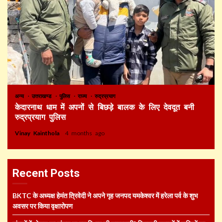
अन्य
उत्तराखण्ड
पुलिस
राज्य
रुद्रप्रयाग
केदारनाथ धाम में अपनों से बिछड़े बालक के लिए देवदूत बनी
रुद्रप्रयाग पुलिस
Vinay Kainthola
4 months ago
Recent Posts
BKTC के अध्यक्ष हेमंत त्रिवेदी ने अपने गृह जनपद यमकेश्वर में हरेला पर्व के शुभ
अवसर पर किया वृक्षारोपण