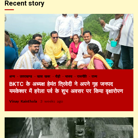
Recent story
अन्य
उत्तराखण्ड
खास खबर
पौड़ी
भाजपा
राजनीति
राज्य
BKTC के अध्यक्ष हेमंत त्रिवेदी ने अपने गृह जनपद
यमकेश्वर में हरेला पर्व के शुभ अवसर पर किया वृक्षारोपण
Vinay Kainthola
3 weeks ago