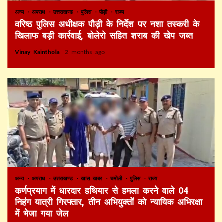
अन्य
अपराध
उत्तराखण्ड
पुलिस
पौड़ी
राज्य
वरिष्ठ पुलिस अधीक्षक पौड़ी के निर्देश पर नशा तस्करी के
खिलाफ बड़ी कार्रवाई, बोलेरो सहित शराब की खेप जब्त
Vinay Kainthola
2 months ago
अन्य
अपराध
उत्तराखण्ड
खास खबर
चमोली
पुलिस
राज्य
कर्णप्रयाग में धारदार हथियार से हमला करने वाले 04
निहंग यात्री गिरफ्तार, तीन अभियुक्तों को न्यायिक अभिरक्षा
में भेजा गया जेल