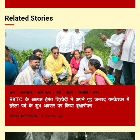
Related Stories
अन्य
उत्तराखण्ड
खास खबर
पौड़ी
भाजपा
राजनीति
राज्य
BKTC के अध्यक्ष हेमंत त्रिवेदी ने अपने गृह जनपद यमकेश्वर में
हरेला पर्व के शुभ अवसर पर किया वृक्षारोपण
Vinay Kainthola
3 weeks ago