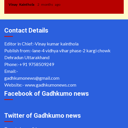
Vinay Kainthola
2 months ago
Contact Details
Editor in Chief:-Vinay kumar kainthola
Publish from:-
lane-4 vidhya vihar phase-2 kargi chowk
Dehradun Uttarakhand
Phone:-
+91 9758509249
Email:-
gadhkumonews@gmail.com
Website:-
www.gadhkumonews.com
Facebook of Gadhkumo news
Twitter of Gadhkumo news