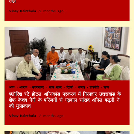
जेल
Vinay Kainthola
2 months ago
अन्य
अपराध
उत्तराखण्ड
खास खबर
दिल्ली
भाजपा
राजनीति
राज्य
फ्लोरिश स्टे होटल अग्निकांड प्रकरण में गिरफ्तार उत्तराखंड के
शेफ केशव नेगी के परिजनों से गढ़वाल सांसद अनिल बलूनी ने
की मुलाकात
Vinay Kainthola
2 months ago