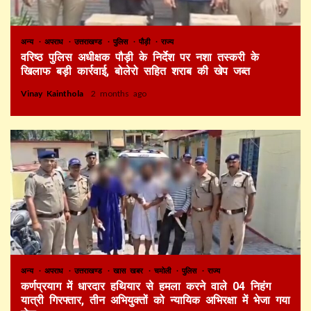
अन्य
अपराध
उत्तराखण्ड
पुलिस
पौड़ी
राज्य
वरिष्ठ पुलिस अधीक्षक पौड़ी के निर्देश पर नशा तस्करी के
खिलाफ बड़ी कार्रवाई, बोलेरो सहित शराब की खेप जब्त
Vinay Kainthola
2 months ago
अन्य
अपराध
उत्तराखण्ड
खास खबर
चमोली
पुलिस
राज्य
कर्णप्रयाग में धारदार हथियार से हमला करने वाले 04 निहंग
यात्री गिरफ्तार, तीन अभियुक्तों को न्यायिक अभिरक्षा में भेजा गया