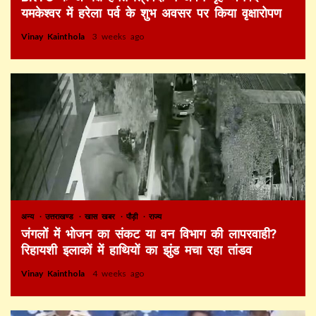
यमकेश्वर में हरेला पर्व के शुभ अवसर पर किया वृक्षारोपण
Vinay Kainthola
3 weeks ago
अन्य
उत्तराखण्ड
खास खबर
पौड़ी
राज्य
जंगलों में भोजन का संकट या वन विभाग की लापरवाही?
रिहायशी इलाकों में हाथियों का झुंड मचा रहा तांडव
Vinay Kainthola
4 weeks ago