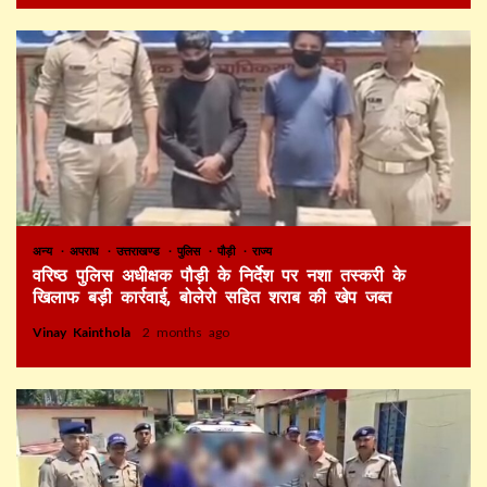
अन्य
अपराध
उत्तराखण्ड
पुलिस
पौड़ी
राज्य
वरिष्ठ पुलिस अधीक्षक पौड़ी के निर्देश पर नशा तस्करी के
खिलाफ बड़ी कार्रवाई, बोलेरो सहित शराब की खेप जब्त
Vinay Kainthola
2 months ago