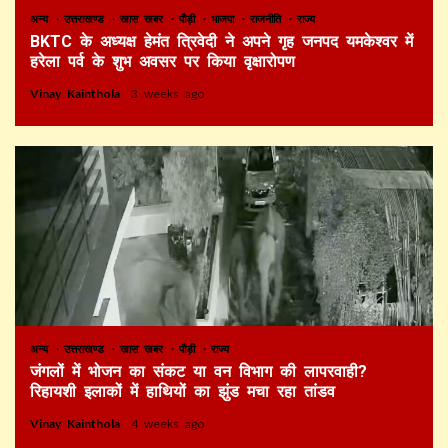
अन्य
उत्तराखण्ड
खास खबर
पौड़ी
भाजपा
राजनीति
राज्य
BKTC के अध्यक्ष हेमंत त्रिवेदी ने अपने गृह जनपद यमकेश्वर में
हरेला पर्व के शुभ अवसर पर किया वृक्षारोपण
Vinay Kainthola
3 weeks ago
अन्य
उत्तराखण्ड
खास खबर
पौड़ी
राज्य
जंगलों में भोजन का संकट या वन विभाग की लापरवाही?
रिहायशी इलाकों में हाथियों का झुंड मचा रहा तांडव
Vinay Kainthola
4 weeks ago