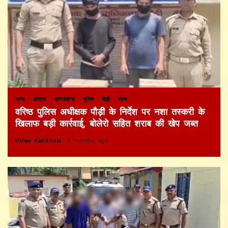
अन्य
अपराध
उत्तराखण्ड
पुलिस
पौड़ी
राज्य
वरिष्ठ पुलिस अधीक्षक पौड़ी के निर्देश पर नशा तस्करी के
खिलाफ बड़ी कार्रवाई, बोलेरो सहित शराब की खेप जब्त
Vinay Kainthola
2 months ago