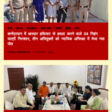
अन्य
अपराध
उत्तराखण्ड
खास खबर
चमोली
पुलिस
राज्य
कर्णप्रयाग में धारदार हथियार से हमला करने वाले 04 निहंग
यात्री गिरफ्तार, तीन अभियुक्तों को न्यायिक अभिरक्षा में भेजा गया
जेल
Vinay Kainthola
2 months ago