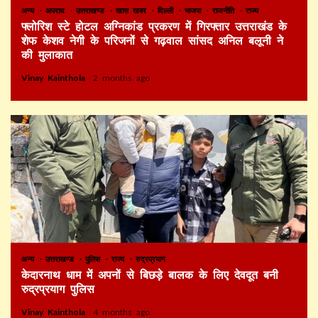
अन्य
अपराध
उत्तराखण्ड
खास खबर
दिल्ली
भाजपा
राजनीति
राज्य
फ्लोरिश स्टे होटल अग्निकांड प्रकरण में गिरफ्तार उत्तराखंड के
शेफ केशव नेगी के परिजनों से गढ़वाल सांसद अनिल बलूनी ने
की मुलाकात
Vinay Kainthola
2 months ago
अन्य
उत्तराखण्ड
पुलिस
राज्य
रुद्रप्रयाग
केदारनाथ धाम में अपनों से बिछड़े बालक के लिए देवदूत बनी
रुद्रप्रयाग पुलिस
Vinay Kainthola
4 months ago