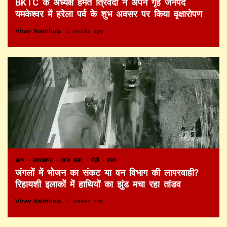
BKTC के अध्यक्ष हेमंत त्रिवेदी ने अपने गृह जनपद
यमकेश्वर में हरेला पर्व के शुभ अवसर पर किया वृक्षारोपण
Vinay Kainthola
3 weeks ago
अन्य
उत्तराखण्ड
खास खबर
पौड़ी
राज्य
जंगलों में भोजन का संकट या वन विभाग की लापरवाही?
रिहायशी इलाकों में हाथियों का झुंड मचा रहा तांडव
Vinay Kainthola
4 weeks ago