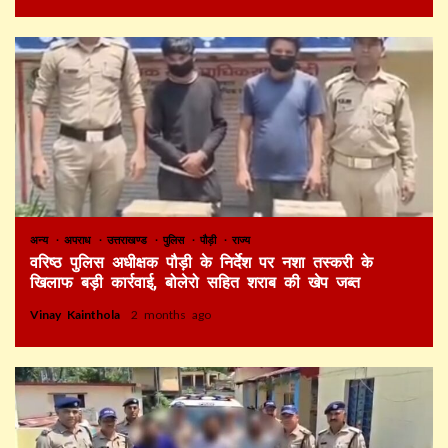
अन्य
अपराध
उत्तराखण्ड
पुलिस
पौड़ी
राज्य
वरिष्ठ पुलिस अधीक्षक पौड़ी के निर्देश पर नशा तस्करी के
खिलाफ बड़ी कार्रवाई, बोलेरो सहित शराब की खेप जब्त
Vinay Kainthola
2 months ago