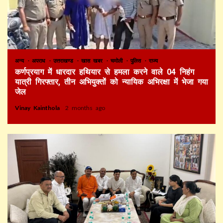
अन्य
अपराध
उत्तराखण्ड
खास खबर
चमोली
पुलिस
राज्य
कर्णप्रयाग में धारदार हथियार से हमला करने वाले 04 निहंग
यात्री गिरफ्तार, तीन अभियुक्तों को न्यायिक अभिरक्षा में भेजा गया
जेल
Vinay Kainthola
2 months ago