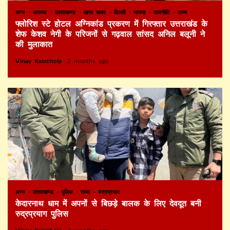
अन्य
अपराध
उत्तराखण्ड
खास खबर
दिल्ली
भाजपा
राजनीति
राज्य
फ्लोरिश स्टे होटल अग्निकांड प्रकरण में गिरफ्तार उत्तराखंड के
शेफ केशव नेगी के परिजनों से गढ़वाल सांसद अनिल बलूनी ने
की मुलाकात
Vinay Kainthola
2 months ago
अन्य
उत्तराखण्ड
पुलिस
राज्य
रुद्रप्रयाग
केदारनाथ धाम में अपनों से बिछड़े बालक के लिए देवदूत बनी
रुद्रप्रयाग पुलिस