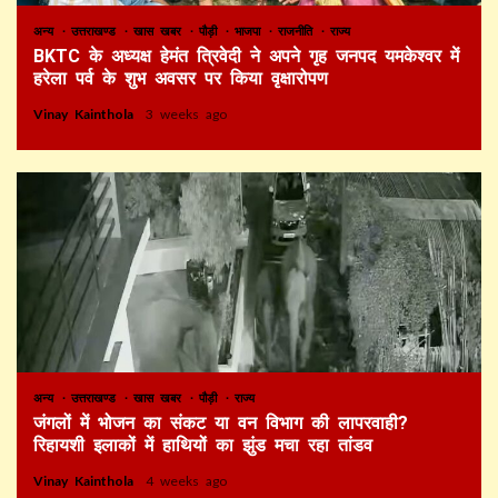
अन्य
उत्तराखण्ड
खास खबर
पौड़ी
भाजपा
राजनीति
राज्य
BKTC के अध्यक्ष हेमंत त्रिवेदी ने अपने गृह जनपद यमकेश्वर में
हरेला पर्व के शुभ अवसर पर किया वृक्षारोपण
Vinay Kainthola
3 weeks ago
अन्य
उत्तराखण्ड
खास खबर
पौड़ी
राज्य
जंगलों में भोजन का संकट या वन विभाग की लापरवाही?
रिहायशी इलाकों में हाथियों का झुंड मचा रहा तांडव
Vinay Kainthola
4 weeks ago