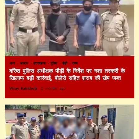
अन्य
अपराध
उत्तराखण्ड
पुलिस
पौड़ी
राज्य
वरिष्ठ पुलिस अधीक्षक पौड़ी के निर्देश पर नशा तस्करी के
खिलाफ बड़ी कार्रवाई, बोलेरो सहित शराब की खेप जब्त
Vinay Kainthola
2 months ago