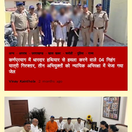
अन्य
अपराध
उत्तराखण्ड
खास खबर
चमोली
पुलिस
राज्य
कर्णप्रयाग में धारदार हथियार से हमला करने वाले 04 निहंग
यात्री गिरफ्तार, तीन अभियुक्तों को न्यायिक अभिरक्षा में भेजा गया
जेल
Vinay Kainthola
2 months ago