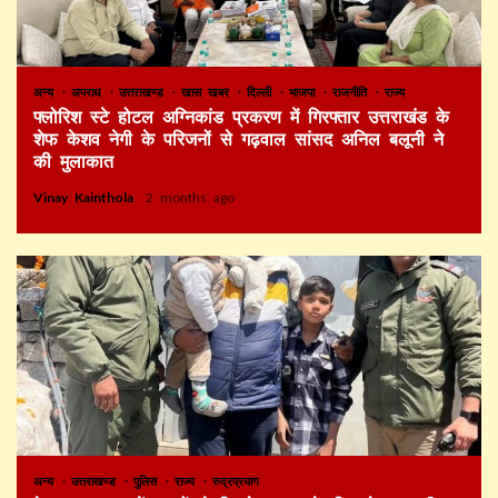
अन्य
अपराध
उत्तराखण्ड
खास खबर
दिल्ली
भाजपा
राजनीति
राज्य
फ्लोरिश स्टे होटल अग्निकांड प्रकरण में गिरफ्तार उत्तराखंड के
शेफ केशव नेगी के परिजनों से गढ़वाल सांसद अनिल बलूनी ने
की मुलाकात
Vinay Kainthola
2 months ago
अन्य
उत्तराखण्ड
पुलिस
राज्य
रुद्रप्रयाग