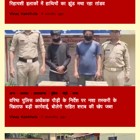
रिहायशी इलाकों में हाथियों का झुंड मचा रहा तांडव
Vinay Kainthola
4 weeks ago
अन्य
अपराध
उत्तराखण्ड
पुलिस
पौड़ी
राज्य
वरिष्ठ पुलिस अधीक्षक पौड़ी के निर्देश पर नशा तस्करी के
खिलाफ बड़ी कार्रवाई, बोलेरो सहित शराब की खेप जब्त
Vinay Kainthola
2 months ago