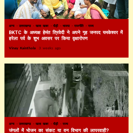
अन्य
उत्तराखण्ड
खास खबर
पौड़ी
भाजपा
राजनीति
राज्य
BKTC के अध्यक्ष हेमंत त्रिवेदी ने अपने गृह जनपद यमकेश्वर में
हरेला पर्व के शुभ अवसर पर किया वृक्षारोपण
Vinay Kainthola
3 weeks ago
अन्य
उत्तराखण्ड
खास खबर
पौड़ी
राज्य
जंगलों में भोजन का संकट या वन विभाग की लापरवाही?