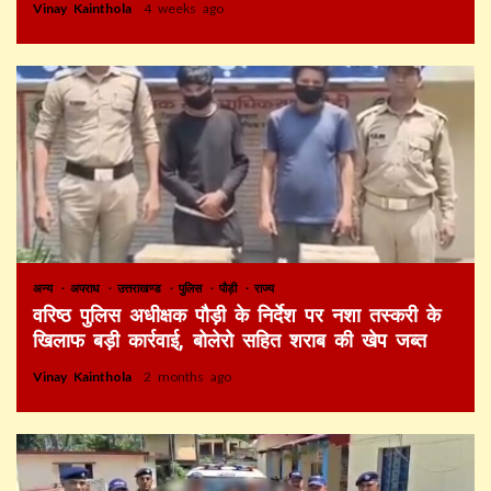
Vinay Kainthola
4 weeks ago
अन्य
अपराध
उत्तराखण्ड
पुलिस
पौड़ी
राज्य
वरिष्ठ पुलिस अधीक्षक पौड़ी के निर्देश पर नशा तस्करी के
खिलाफ बड़ी कार्रवाई, बोलेरो सहित शराब की खेप जब्त
Vinay Kainthola
2 months ago