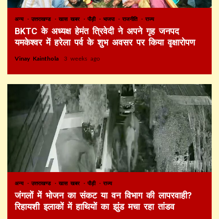
अन्य
उत्तराखण्ड
खास खबर
पौड़ी
भाजपा
राजनीति
राज्य
BKTC के अध्यक्ष हेमंत त्रिवेदी ने अपने गृह जनपद
यमकेश्वर में हरेला पर्व के शुभ अवसर पर किया वृक्षारोपण
Vinay Kainthola
3 weeks ago
अन्य
उत्तराखण्ड
खास खबर
पौड़ी
राज्य
जंगलों में भोजन का संकट या वन विभाग की लापरवाही?
रिहायशी इलाकों में हाथियों का झुंड मचा रहा तांडव