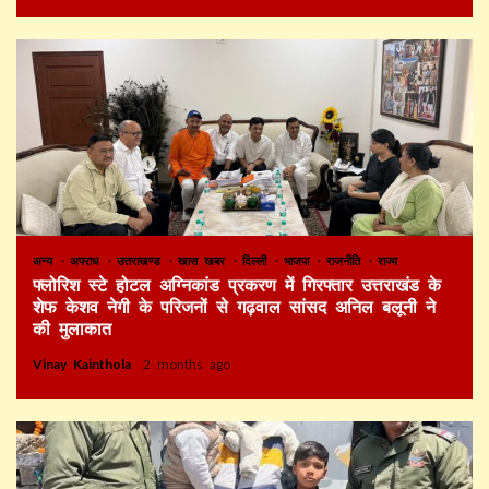
अन्य
अपराध
उत्तराखण्ड
खास खबर
दिल्ली
भाजपा
राजनीति
राज्य
फ्लोरिश स्टे होटल अग्निकांड प्रकरण में गिरफ्तार उत्तराखंड के
शेफ केशव नेगी के परिजनों से गढ़वाल सांसद अनिल बलूनी ने
की मुलाकात
Vinay Kainthola
2 months ago