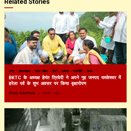
Related Stories
अन्य
उत्तराखण्ड
खास खबर
पौड़ी
भाजपा
राजनीति
राज्य
BKTC के अध्यक्ष हेमंत त्रिवेदी ने अपने गृह जनपद यमकेश्वर में
हरेला पर्व के शुभ अवसर पर किया वृक्षारोपण
Vinay Kainthola
3 weeks ago