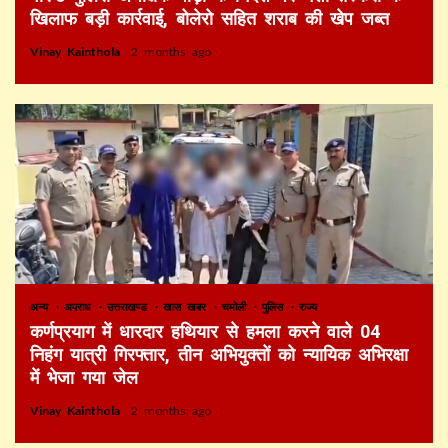
खिलाफ बड़ी कार्रवाई, बोलेरो सहित शराब की खेप जब्त
Vinay Kainthola
2 months ago
अन्य
अपराध
उत्तराखण्ड
खास खबर
चमोली
पुलिस
राज्य
कर्णप्रयाग में धारदार हथियार से हमला करने वाले 04
निहंग यात्री गिरफ्तार, तीन अभियुक्तों को न्यायिक अभिरक्षा
में भेजा गया जेल
Vinay Kainthola
2 months ago