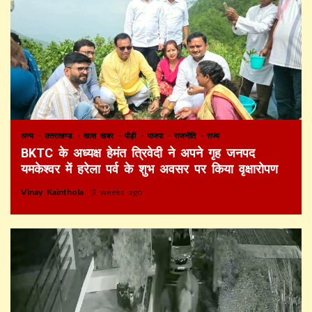
अन्य
उत्तराखण्ड
खास खबर
पौड़ी
भाजपा
राजनीति
राज्य
BKTC के अध्यक्ष हेमंत त्रिवेदी ने अपने गृह जनपद
यमकेश्वर में हरेला पर्व के शुभ अवसर पर किया वृक्षारोपण
Vinay Kainthola
3 weeks ago