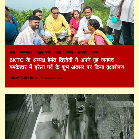
अन्य
उत्तराखण्ड
खास खबर
पौड़ी
भाजपा
राजनीति
राज्य
BKTC के अध्यक्ष हेमंत त्रिवेदी ने अपने गृह जनपद
यमकेश्वर में हरेला पर्व के शुभ अवसर पर किया वृक्षारोपण
Vinay Kainthola
3 weeks ago