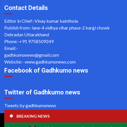
Contact Details
Editor in Chief:-Vinay kumar kainthola
Publish from:-
lane-4 vidhya vihar phase-2 kargi chowk
Dehradun Uttarakhand
Phone:-
+91 9758509249
Email:-
gadhkumonews@gmail.com
Website:-
www.gadhkumonews.com
Facebook of Gadhkumo news
Twitter of Gadhkumo news
Tweets by gadhkumonews
BREAKING NEWS
Copyright ©2020 All rights reserved | For Website Designing
and Development call Us: -8920664806