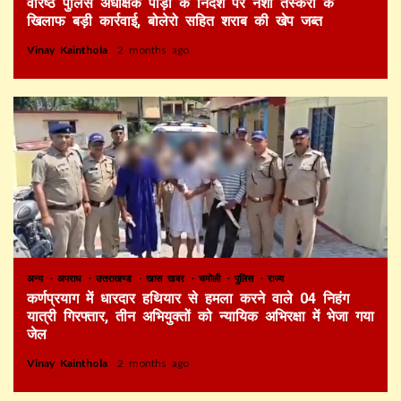
वरिष्ठ पुलिस अधीक्षक पौड़ी के निर्देश पर नशा तस्करी के
खिलाफ बड़ी कार्रवाई, बोलेरो सहित शराब की खेप जब्त
Vinay Kainthola
2 months ago
अन्य
अपराध
उत्तराखण्ड
खास खबर
चमोली
पुलिस
राज्य
कर्णप्रयाग में धारदार हथियार से हमला करने वाले 04 निहंग
यात्री गिरफ्तार, तीन अभियुक्तों को न्यायिक अभिरक्षा में भेजा गया
जेल
Vinay Kainthola
2 months ago