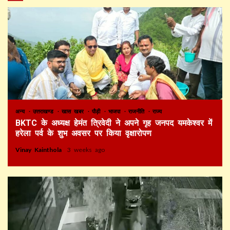
अन्य
उत्तराखण्ड
खास खबर
पौड़ी
भाजपा
राजनीति
राज्य
BKTC के अध्यक्ष हेमंत त्रिवेदी ने अपने गृह जनपद यमकेश्वर में
हरेला पर्व के शुभ अवसर पर किया वृक्षारोपण
Vinay Kainthola
3 weeks ago