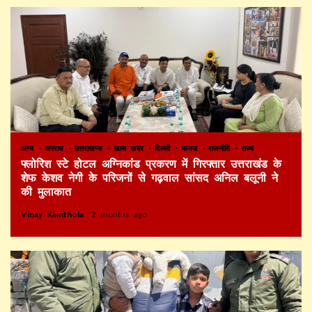
अन्य
अपराध
उत्तराखण्ड
खास खबर
दिल्ली
भाजपा
राजनीति
राज्य
फ्लोरिश स्टे होटल अग्निकांड प्रकरण में गिरफ्तार उत्तराखंड के
शेफ केशव नेगी के परिजनों से गढ़वाल सांसद अनिल बलूनी ने
की मुलाकात
Vinay Kainthola
2 months ago