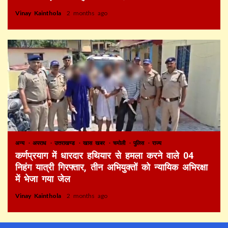
Vinay Kainthola
2 months ago
अन्य
अपराध
उत्तराखण्ड
खास खबर
चमोली
पुलिस
राज्य
कर्णप्रयाग में धारदार हथियार से हमला करने वाले 04
निहंग यात्री गिरफ्तार, तीन अभियुक्तों को न्यायिक अभिरक्षा
में भेजा गया जेल
Vinay Kainthola
2 months ago