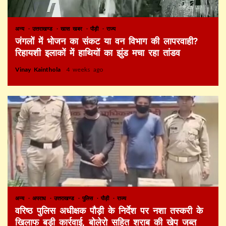
अन्य
उत्तराखण्ड
खास खबर
पौड़ी
राज्य
जंगलों में भोजन का संकट या वन विभाग की लापरवाही?
रिहायशी इलाकों में हाथियों का झुंड मचा रहा तांडव
Vinay Kainthola
4 weeks ago
अन्य
अपराध
उत्तराखण्ड
पुलिस
पौड़ी
राज्य
वरिष्ठ पुलिस अधीक्षक पौड़ी के निर्देश पर नशा तस्करी के
खिलाफ बड़ी कार्रवाई, बोलेरो सहित शराब की खेप जब्त