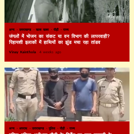
अन्य
उत्तराखण्ड
खास खबर
पौड़ी
राज्य
जंगलों में भोजन का संकट या वन विभाग की लापरवाही?
रिहायशी इलाकों में हाथियों का झुंड मचा रहा तांडव
Vinay Kainthola
4 weeks ago
अन्य
अपराध
उत्तराखण्ड
पुलिस
पौड़ी
राज्य