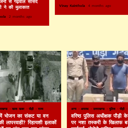
िजनों से गढ़वाल सांसद
Vinay Kainthola
4 months ago
ी ने की मुलाकात
thola
2 months ago
तराखण्ड
खास खबर
पौड़ी
राज्य
अन्य
अपराध
उत्तराखण्ड
पुलिस
पौड़ी
 में भोजन का संकट या वन
वरिष्ठ पुलिस अधीक्षक पौड़ी के 
की लापरवाही? रिहायशी इलाकों
पर नशा तस्करी के खिलाफ बड