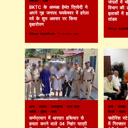
राजनीति
राज्य
जंगलों में
BKTC के अध्यक्ष हेमंत त्रिवेदी ने
विभाग की 
अपने गृह जनपद यमकेश्वर में हरेला
इलाकों में 
पर्व के शुभ अवसर पर किया
तांडव
वृक्षारोपण
Vinay Kain
Vinay Kainthola
3 weeks ago
अन्य
अपराध
उत्तराखण्ड
खास खबर
अन्य
अपराध
चमोली
पुलिस
राज्य
दिल्ली
भाजपा
कर्णप्रयाग में धारदार हथियार से
फ्लोरिश स्
हमला करने वाले 04 निहंग यात्री
में गिरफ्ता