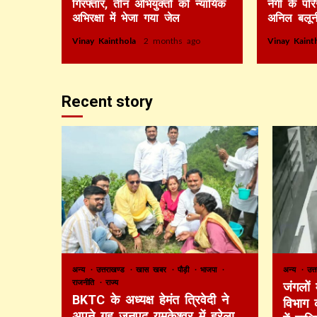
गिरफ्तार, तीन अभियुक्तों को न्यायिक
नेगी के पर
अभिरक्षा में भेजा गया जेल
अनिल बलून
Vinay Kainthola
2 months ago
Vinay Kain
Recent story
अन्य
उत्तराखण्ड
खास खबर
पौड़ी
भाजपा
अन्य
उत्
राजनीति
राज्य
जंगलों
BKTC के अध्यक्ष हेमंत त्रिवेदी ने
विभाग 
अपने गृह जनपद यमकेश्वर में हरेला