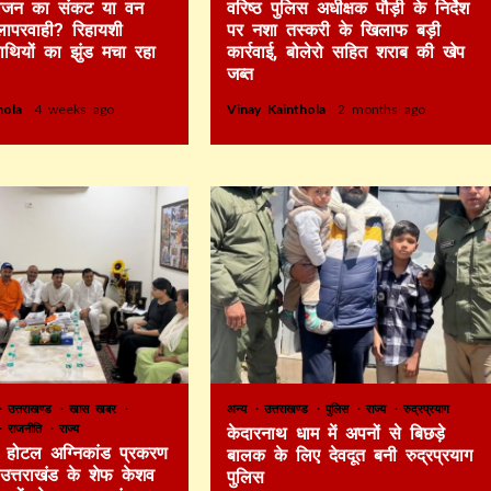
 भोजन का संकट या वन
वरिष्ठ पुलिस अधीक्षक पौड़ी के निर्देश
लापरवाही? रिहायशी
पर नशा तस्करी के खिलाफ बड़ी
हाथियों का झुंड मचा रहा
कार्रवाई, बोलेरो सहित शराब की खेप
जब्त
thola
4 weeks ago
Vinay Kainthola
2 months ago
उत्तराखण्ड
खास खबर
अन्य
उत्तराखण्ड
पुलिस
राज्य
रुद्रप्रयाग
राजनीति
राज्य
केदारनाथ धाम में अपनों से बिछड़े
टे होटल अग्निकांड प्रकरण
बालक के लिए देवदूत बनी रुद्रप्रयाग
र उत्तराखंड के शेफ केशव
पुलिस