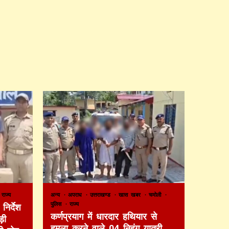
राज्य
अन्य
अपराध
उत्तराखण्ड
खास खबर
चमोली
पुलिस
राज्य
निर्देश
कर्णप्रयाग में धारदार हथियार से
़ी
हमला करने वाले 04 निहंग यात्री