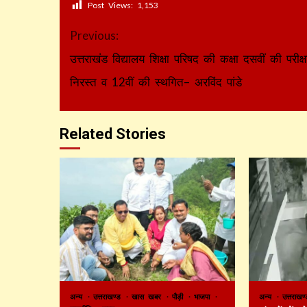
Post Views:
1,153
Continue
Previous:
Reading
उत्तराखंड विद्यालय शिक्षा परिषद की कक्षा दसवीं की परीक्ष
निरस्त व 12वीं की स्थगित– अरविंद पांडे
Related Stories
अन्य
उत्तराखण्ड
खास खबर
पौड़ी
भाजपा
अन्य
उत्तराख