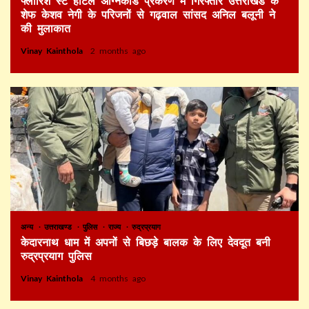
फ्लोरिश स्टे होटल अग्निकांड प्रकरण में गिरफ्तार उत्तराखंड के
शेफ केशव नेगी के परिजनों से गढ़वाल सांसद अनिल बलूनी ने
की मुलाकात
Vinay Kainthola
2 months ago
अन्य
उत्तराखण्ड
पुलिस
राज्य
रुद्रप्रयाग
केदारनाथ धाम में अपनों से बिछड़े बालक के लिए देवदूत बनी
रुद्रप्रयाग पुलिस
Vinay Kainthola
4 months ago