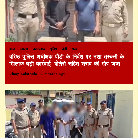
अन्य
अपराध
उत्तराखण्ड
पुलिस
पौड़ी
राज्य
वरिष्ठ पुलिस अधीक्षक पौड़ी के निर्देश पर नशा तस्करी के
खिलाफ बड़ी कार्रवाई, बोलेरो सहित शराब की खेप जब्त
Vinay Kainthola
2 months ago