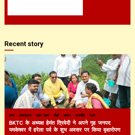
Recent story
अन्य
उत्तराखण्ड
खास खबर
पौड़ी
भाजपा
राजनीति
राज्य
BKTC के अध्यक्ष हेमंत त्रिवेदी ने अपने गृह जनपद
यमकेश्वर में हरेला पर्व के शुभ अवसर पर किया वृक्षारोपण