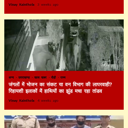
Vinay Kainthola
3 weeks ago
अन्य
उत्तराखण्ड
खास खबर
पौड़ी
राज्य
जंगलों में भोजन का संकट या वन विभाग की लापरवाही?
रिहायशी इलाकों में हाथियों का झुंड मचा रहा तांडव
Vinay Kainthola
4 weeks ago