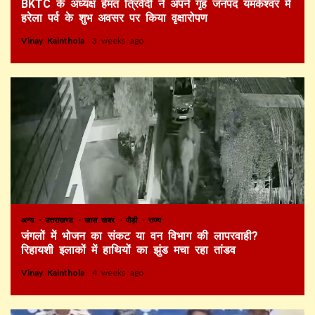
BKTC के अध्यक्ष हेमंत त्रिवेदी ने अपने गृह जनपद यमकेश्वर में
हरेला पर्व के शुभ अवसर पर किया वृक्षारोपण
Vinay Kainthola
3 weeks ago
अन्य
उत्तराखण्ड
खास खबर
पौड़ी
राज्य
जंगलों में भोजन का संकट या वन विभाग की लापरवाही?
रिहायशी इलाकों में हाथियों का झुंड मचा रहा तांडव
Vinay Kainthola
4 weeks ago