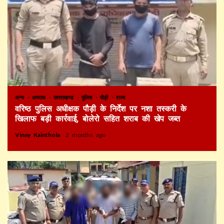
अन्य
अपराध
उत्तराखण्ड
पुलिस
पौड़ी
राज्य
वरिष्ठ पुलिस अधीक्षक पौड़ी के निर्देश पर नशा तस्करी के
खिलाफ बड़ी कार्रवाई, बोलेरो सहित शराब की खेप जब्त
Vinay Kainthola
2 months ago