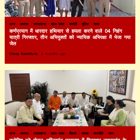
अन्य
अपराध
उत्तराखण्ड
खास खबर
चमोली
पुलिस
राज्य
कर्णप्रयाग में धारदार हथियार से हमला करने वाले 04 निहंग
यात्री गिरफ्तार, तीन अभियुक्तों को न्यायिक अभिरक्षा में भेजा गया
जेल
Vinay Kainthola
2 months ago
अन्य
अपराध
उत्तराखण्ड
खास खबर
दिल्ली
भाजपा
राजनीति
राज्य