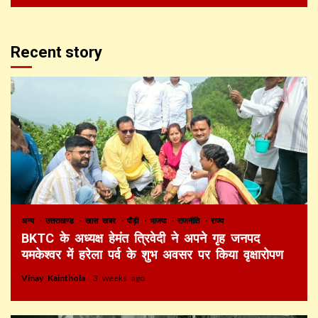
Recent story
अन्य
उत्तराखण्ड
खास खबर
पौड़ी
भाजपा
राजनीति
राज्य
BKTC के अध्यक्ष हेमंत त्रिवेदी ने अपने गृह जनपद
यमकेश्वर में हरेला पर्व के शुभ अवसर पर किया वृक्षारोपण
Vinay Kainthola
3 weeks ago