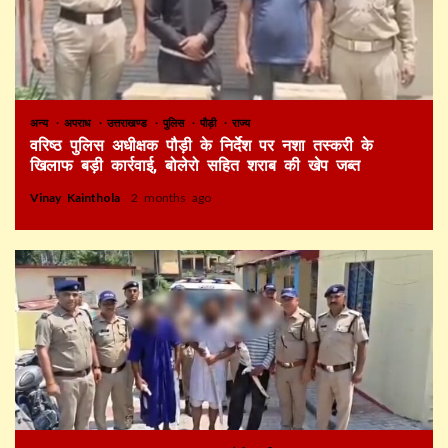
अन्य
अपराध
उत्तराखण्ड
पुलिस
पौड़ी
राज्य
वरिष्ठ पुलिस अधीक्षक पौड़ी के निर्देश पर नशा तस्करी के
खिलाफ बड़ी कार्रवाई, बोलेरो सहित शराब की खेप जब्त
Vinay Kainthola
2 months ago