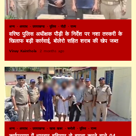
अन्य
अपराध
उत्तराखण्ड
पुलिस
पौड़ी
राज्य
वरिष्ठ पुलिस अधीक्षक पौड़ी के निर्देश पर नशा तस्करी के
खिलाफ बड़ी कार्रवाई, बोलेरो सहित शराब की खेप जब्त
Vinay Kainthola
2 months ago
अन्य
अपराध
उत्तराखण्ड
खास खबर
चमोली
पुलिस
राज्य
कर्णप्रयाग में धारदार हथियार से हमला करने वाले 04