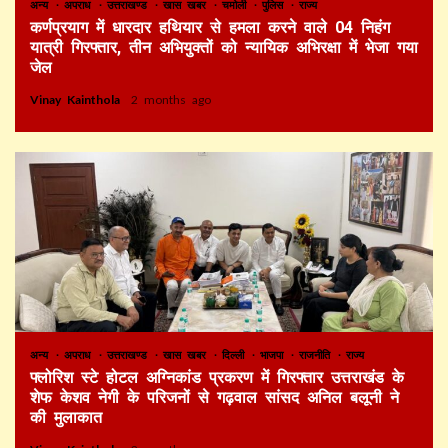
अन्य
अपराध
उत्तराखण्ड
खास खबर
चमोली
पुलिस
राज्य
कर्णप्रयाग में धारदार हथियार से हमला करने वाले 04 निहंग
यात्री गिरफ्तार, तीन अभियुक्तों को न्यायिक अभिरक्षा में भेजा गया
जेल
Vinay Kainthola
2 months ago
अन्य
अपराध
उत्तराखण्ड
खास खबर
दिल्ली
भाजपा
राजनीति
राज्य
फ्लोरिश स्टे होटल अग्निकांड प्रकरण में गिरफ्तार उत्तराखंड के
शेफ केशव नेगी के परिजनों से गढ़वाल सांसद अनिल बलूनी ने
की मुलाकात