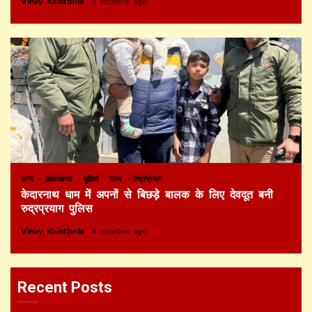
Vinay Kainthola
2 months ago
अन्य
उत्तराखण्ड
पुलिस
राज्य
रुद्रप्रयाग
केदारनाथ धाम में अपनों से बिछड़े बालक के लिए देवदूत बनी
रुद्रप्रयाग पुलिस
Vinay Kainthola
4 months ago
Recent Posts