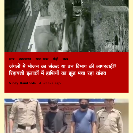
अन्य
उत्तराखण्ड
खास खबर
पौड़ी
राज्य
जंगलों में भोजन का संकट या वन विभाग की लापरवाही?
रिहायशी इलाकों में हाथियों का झुंड मचा रहा तांडव
Vinay Kainthola
4 weeks ago