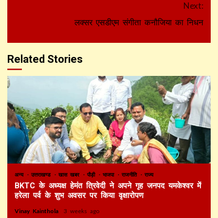
Next:
लक्सर एसडीएम संगीता कनौजिया का निधन
Related Stories
अन्य
उत्तराखण्ड
खास खबर
पौड़ी
भाजपा
राजनीति
राज्य
BKTC के अध्यक्ष हेमंत त्रिवेदी ने अपने गृह जनपद यमकेश्वर में
हरेला पर्व के शुभ अवसर पर किया वृक्षारोपण
Vinay Kainthola
3 weeks ago