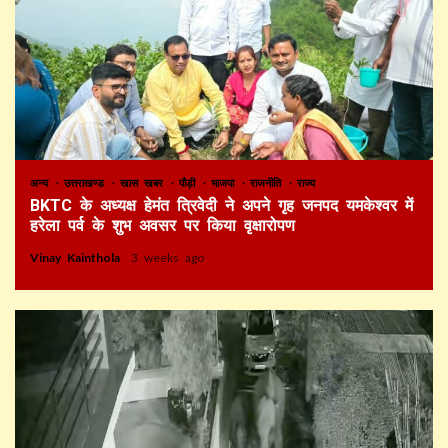
अन्य
उत्तराखण्ड
खास खबर
पौड़ी
भाजपा
राजनीति
राज्य
BKTC के अध्यक्ष हेमंत त्रिवेदी ने अपने गृह जनपद यमकेश्वर में
हरेला पर्व के शुभ अवसर पर किया वृक्षारोपण
Vinay Kainthola
3 weeks ago