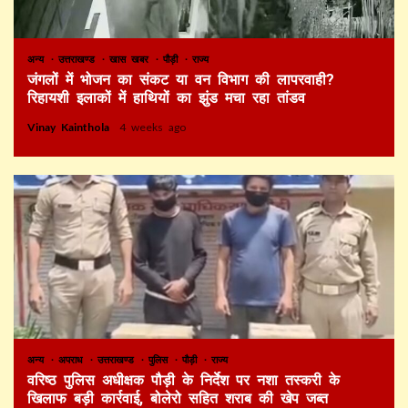
अन्य
उत्तराखण्ड
खास खबर
पौड़ी
राज्य
जंगलों में भोजन का संकट या वन विभाग की लापरवाही?
रिहायशी इलाकों में हाथियों का झुंड मचा रहा तांडव
Vinay Kainthola
4 weeks ago
अन्य
अपराध
उत्तराखण्ड
पुलिस
पौड़ी
राज्य
वरिष्ठ पुलिस अधीक्षक पौड़ी के निर्देश पर नशा तस्करी के
खिलाफ बड़ी कार्रवाई, बोलेरो सहित शराब की खेप जब्त