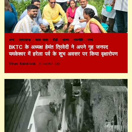
अन्य
उत्तराखण्ड
खास खबर
पौड़ी
भाजपा
राजनीति
राज्य
BKTC के अध्यक्ष हेमंत त्रिवेदी ने अपने गृह जनपद
यमकेश्वर में हरेला पर्व के शुभ अवसर पर किया वृक्षारोपण
Vinay Kainthola
3 weeks ago