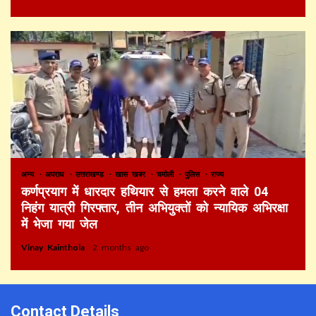
अन्य
अपराध
उत्तराखण्ड
खास खबर
चमोली
पुलिस
राज्य
कर्णप्रयाग में धारदार हथियार से हमला करने वाले 04
निहंग यात्री गिरफ्तार, तीन अभियुक्तों को न्यायिक अभिरक्षा
में भेजा गया जेल
Vinay Kainthola
2 months ago
Contact Details