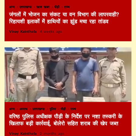
अन्य
उत्तराखण्ड
खास खबर
पौड़ी
राज्य
जंगलों में भोजन का संकट या वन विभाग की लापरवाही?
रिहायशी इलाकों में हाथियों का झुंड मचा रहा तांडव
Vinay Kainthola
4 weeks ago
अन्य
अपराध
उत्तराखण्ड
पुलिस
पौड़ी
राज्य
वरिष्ठ पुलिस अधीक्षक पौड़ी के निर्देश पर नशा तस्करी के
खिलाफ बड़ी कार्रवाई, बोलेरो सहित शराब की खेप जब्त
Vinay Kainthola
2 months ago