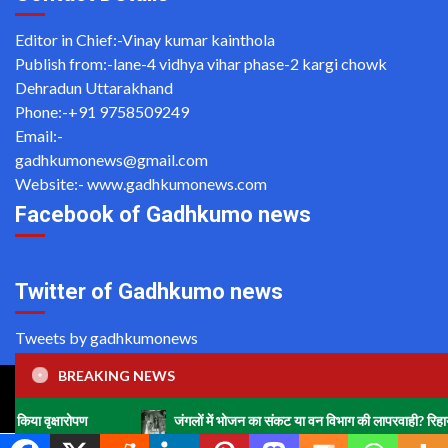
Editor in Chief:-Vinay kumar kainthola
Publish from:-
lane-4 vidhya vihar phase-2 kargi chowk
Dehradun Uttarakhand
Phone:-
+91 9758509249
Email:-
gadhkumonews@gmail.com
Website:-
www.gadhkumonews.com
Facebook of Gadhkumo news
Twitter of Gadhkumo news
Tweets by gadhkumonews
BREAKING NEWS
Copyright ©2020 All rights reserved | For Website Designing
and Development call Us: -8920664806
ोपण
जंगलों में भोजन का संकट या वन विभाग की लापरवाही? रिहायशी इलाकों में हा