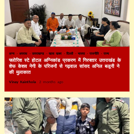
अन्य
अपराध
उत्तराखण्ड
खास खबर
दिल्ली
भाजपा
राजनीति
राज्य
फ्लोरिश स्टे होटल अग्निकांड प्रकरण में गिरफ्तार उत्तराखंड के
शेफ केशव नेगी के परिजनों से गढ़वाल सांसद अनिल बलूनी ने
की मुलाकात
Vinay Kainthola
2 months ago