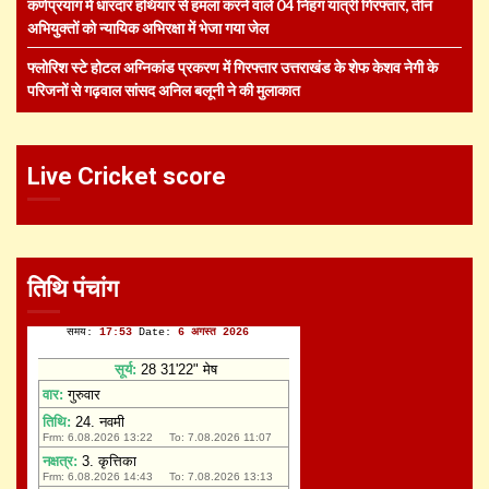
कर्णप्रयाग में धारदार हथियार से हमला करने वाले 04 निहंग यात्री गिरफ्तार, तीन
अभियुक्तों को न्यायिक अभिरक्षा में भेजा गया जेल
फ्लोरिश स्टे होटल अग्निकांड प्रकरण में गिरफ्तार उत्तराखंड के शेफ केशव नेगी के
परिजनों से गढ़वाल सांसद अनिल बलूनी ने की मुलाकात
Live Cricket score
तिथि पंचांग