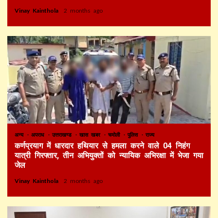
Vinay Kainthola
2 months ago
अन्य
अपराध
उत्तराखण्ड
खास खबर
चमोली
पुलिस
राज्य
कर्णप्रयाग में धारदार हथियार से हमला करने वाले 04 निहंग
यात्री गिरफ्तार, तीन अभियुक्तों को न्यायिक अभिरक्षा में भेजा गया
जेल
Vinay Kainthola
2 months ago