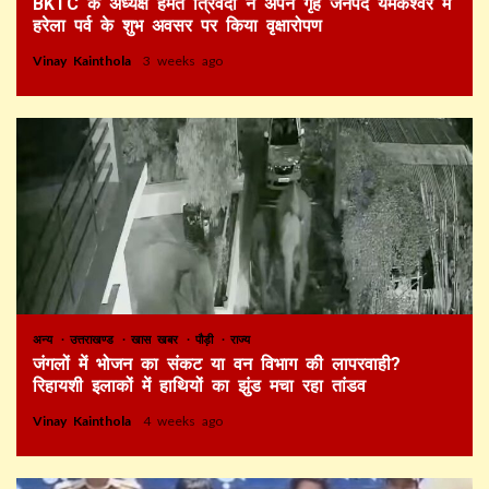
BKTC के अध्यक्ष हेमंत त्रिवेदी ने अपने गृह जनपद यमकेश्वर में
हरेला पर्व के शुभ अवसर पर किया वृक्षारोपण
Vinay Kainthola
3 weeks ago
अन्य
उत्तराखण्ड
खास खबर
पौड़ी
राज्य
जंगलों में भोजन का संकट या वन विभाग की लापरवाही?
रिहायशी इलाकों में हाथियों का झुंड मचा रहा तांडव
Vinay Kainthola
4 weeks ago