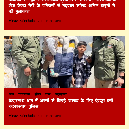
शेफ केशव नेगी के परिजनों से गढ़वाल सांसद अनिल बलूनी ने
की मुलाकात
Vinay Kainthola
2 months ago
अन्य
उत्तराखण्ड
पुलिस
राज्य
रुद्रप्रयाग
केदारनाथ धाम में अपनों से बिछड़े बालक के लिए देवदूत बनी
रुद्रप्रयाग पुलिस
Vinay Kainthola
3 months ago