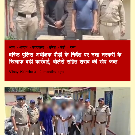
अन्य
अपराध
उत्तराखण्ड
पुलिस
पौड़ी
राज्य
वरिष्ठ पुलिस अधीक्षक पौड़ी के निर्देश पर नशा तस्करी के
खिलाफ बड़ी कार्रवाई, बोलेरो सहित शराब की खेप जब्त
Vinay Kainthola
2 months ago