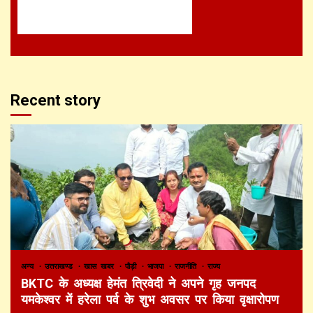
Recent story
अन्य
उत्तराखण्ड
खास खबर
पौड़ी
भाजपा
राजनीति
राज्य
BKTC के अध्यक्ष हेमंत त्रिवेदी ने अपने गृह जनपद
यमकेश्वर में हरेला पर्व के शुभ अवसर पर किया वृक्षारोपण