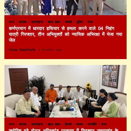
अन्य
अपराध
उत्तराखण्ड
खास खबर
चमोली
पुलिस
राज्य
कर्णप्रयाग में धारदार हथियार से हमला करने वाले 04 निहंग
यात्री गिरफ्तार, तीन अभियुक्तों को न्यायिक अभिरक्षा में भेजा गया
जेल
Vinay Kainthola
2 months ago
अन्य
अपराध
उत्तराखण्ड
खास खबर
दिल्ली
भाजपा
राजनीति
राज्य
फ्लोरिश स्टे होटल अग्निकांड प्रकरण में गिरफ्तार उत्तराखंड के