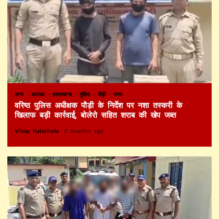
अन्य
अपराध
उत्तराखण्ड
पुलिस
पौड़ी
राज्य
वरिष्ठ पुलिस अधीक्षक पौड़ी के निर्देश पर नशा तस्करी के
खिलाफ बड़ी कार्रवाई, बोलेरो सहित शराब की खेप जब्त
Vinay Kainthola
2 months ago