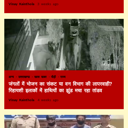
Vinay Kainthola
3 weeks ago
अन्य
उत्तराखण्ड
खास खबर
पौड़ी
राज्य
जंगलों में भोजन का संकट या वन विभाग की लापरवाही?
रिहायशी इलाकों में हाथियों का झुंड मचा रहा तांडव
Vinay Kainthola
4 weeks ago