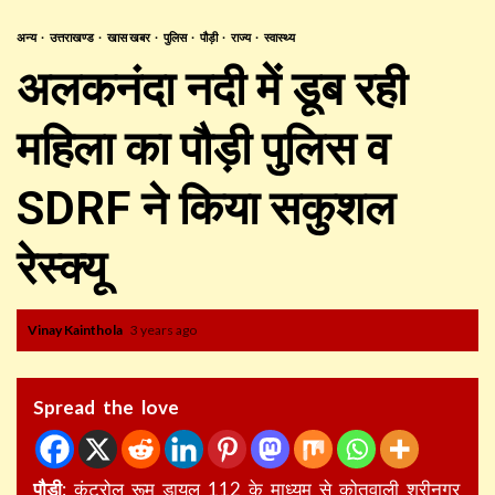
अन्य
उत्तराखण्ड
खास खबर
पुलिस
पौड़ी
राज्य
स्वास्थ्य
अलकनंदा नदी में डूब रही
महिला का पौड़ी पुलिस व
SDRF ने किया सकुशल
रेस्क्यू
Vinay Kainthola
3 years ago
Spread the love
पौड़ी
: कंट्रोल रूम डायल 112 के माध्यम से कोतवाली श्रीनगर