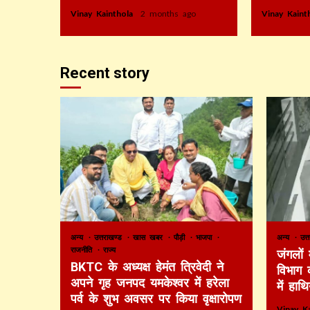
Vinay Kainthola
2 months ago
Vinay Kain
Recent story
अन्य
उत्तराखण्ड
खास खबर
पौड़ी
भाजपा
अन्य
उत्
राजनीति
राज्य
जंगलों
BKTC के अध्यक्ष हेमंत त्रिवेदी ने
विभाग 
अपने गृह जनपद यमकेश्वर में हरेला
में हाथ
पर्व के शुभ अवसर पर किया वृक्षारोपण
Vinay K