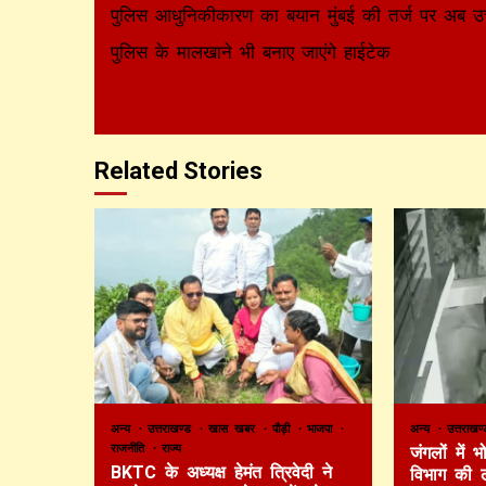
Reading
पुलिस आधुनिकीकारण का बयान मुंबई की तर्ज पर अब उत
पुलिस के मालखाने भी बनाए जाएंगे हाईटेक
Related Stories
अन्य
उत्तराखण्ड
खास खबर
पौड़ी
भाजपा
अन्य
उत्तराख
राजनीति
राज्य
जंगलों में
BKTC के अध्यक्ष हेमंत त्रिवेदी ने
विभाग की 