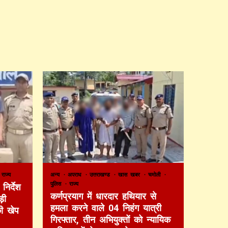
राज्य
अन्य
अपराध
उत्तराखण्ड
खास खबर
चमोली
पुलिस
राज्य
निर्देश
कर्णप्रयाग में धारदार हथियार से
़ी
हमला करने वाले 04 निहंग यात्री
की खेप
गिरफ्तार, तीन अभियुक्तों को न्यायिक