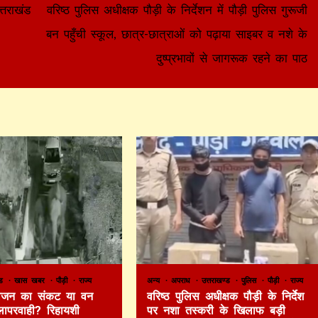
्तराखंड
वरिष्ठ पुलिस अधीक्षक पौड़ी के निर्देशन में पौड़ी पुलिस गुरूजी
बन पहुँची स्कूल, छात्र-छात्राओं को पढ़ाया साइबर व नशे के
दुष्प्रभावों से जागरूक रहने का पाठ
ण्ड
खास खबर
पौड़ी
राज्य
अन्य
अपराध
उत्तराखण्ड
पुलिस
पौड़ी
राज्य
 भोजन का संकट या वन
वरिष्ठ पुलिस अधीक्षक पौड़ी के निर्देश
लापरवाही? रिहायशी
पर नशा तस्करी के खिलाफ बड़ी