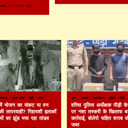
thola
2 months ago
तराखण्ड
खास खबर
पौड़ी
राज्य
अन्य
अपराध
उत्तराखण्ड
पुलिस
पौड़ी
 में भोजन का संकट या वन
वरिष्ठ पुलिस अधीक्षक पौड़ी के 
की लापरवाही? रिहायशी इलाकों
पर नशा तस्करी के खिलाफ बड
ियों का झुंड मचा रहा तांडव
कार्रवाई, बोलेरो सहित शराब 
जब्त
ainthola
4 weeks ago