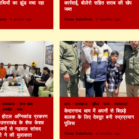
हाथियों का झुंड मचा रहा
कार्रवाई, बोलेरो सहित शराब की खेप
जब्त
thola
4 weeks ago
Vinay Kainthola
2 months ago
उत्तराखण्ड
खास खबर
अन्य
उत्तराखण्ड
पुलिस
राज्य
रुद्रप्रयाग
राजनीति
राज्य
केदारनाथ धाम में अपनों से बिछड़े
टे होटल अग्निकांड प्रकरण
बालक के लिए देवदूत बनी रुद्रप्रयाग
र उत्तराखंड के शेफ केशव
पुलिस
िजनों से गढ़वाल सांसद
Vinay Kainthola
4 months ago
ी ने की मुलाकात