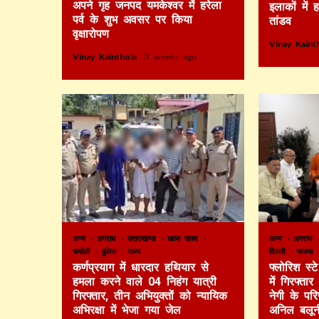
अपने गृह जनपद यमकेश्वर में हरेला
इलाकों में 
पर्व के शुभ अवसर पर किया
तांडव
वृक्षारोपण
Vinay Kain
Vinay Kainthola
3 weeks ago
अन्य
अपराध
उत्तराखण्ड
खास खबर
अन्य
अपराध
चमोली
पुलिस
राज्य
दिल्ली
भाजपा
कर्णप्रयाग में धारदार हथियार से
फ्लोरिश स्
हमला करने वाले 04 निहंग यात्री
में गिरफ्ता
गिरफ्तार, तीन अभियुक्तों को न्यायिक
नेगी के पर
अभिरक्षा में भेजा गया जेल
अनिल बलून