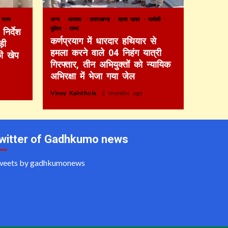
राज्य
अन्य
अपराध
उत्तराखण्ड
खास खबर
चमोली
पुलिस
राज्य
निर्देश
कर्णप्रयाग में धारदार हथियार से
़ी
हमला करने वाले 04 निहंग यात्री
की खेप
गिरफ्तार, तीन अभियुक्तों को न्यायिक
अभिरक्षा में भेजा गया जेल
Vinay Kainthola
2 months ago
witter of Gadhkumo news
weets by gadhkumonews