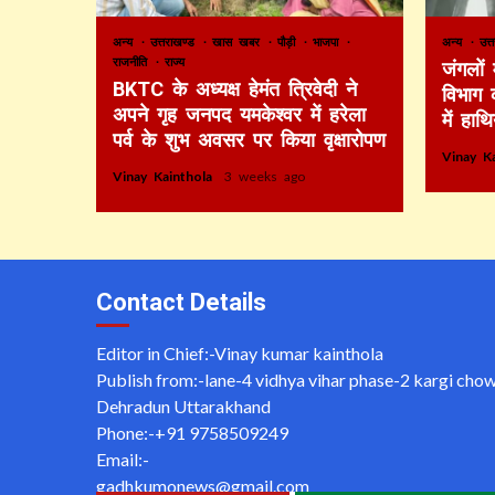
अन्य
उत्तराखण्ड
खास खबर
पौड़ी
भाजपा
अन्य
उत्
राजनीति
राज्य
जंगलों
BKTC के अध्यक्ष हेमंत त्रिवेदी ने
विभाग 
अपने गृह जनपद यमकेश्वर में हरेला
में हाथ
पर्व के शुभ अवसर पर किया वृक्षारोपण
Vinay K
Vinay Kainthola
3 weeks ago
Contact Details
Editor in Chief:-Vinay kumar kainthola
Publish from:-
lane-4 vidhya vihar phase-2 kargi cho
Dehradun Uttarakhand
Phone:-
+91 9758509249
Email:-
gadhkumonews@gmail.com