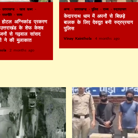
उत्तराखण्ड
खास खबर
अन्य
उत्तराखण्ड
पुलिस
राज्य
रुद्रप्रयाग
राजनीति
राज्य
केदारनाथ धाम में अपनों से बिछड़े
टे होटल अग्निकांड प्रकरण
बालक के लिए देवदूत बनी रुद्रप्रयाग
र उत्तराखंड के शेफ केशव
पुलिस
िजनों से गढ़वाल सांसद
Vinay Kainthola
4 months ago
ी ने की मुलाकात
thola
2 months ago