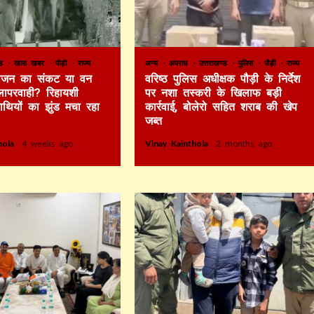
ण्ड
खास खबर
पौड़ी
राज्य
अन्य
अपराध
उत्तराखण्ड
पुलिस
पौड़ी
राज्य
 भोजन का संकट या वन
वरिष्ठ पुलिस अधीक्षक पौड़ी के निर्देश
लापरवाही? रिहायशी
पर नशा तस्करी के खिलाफ बड़ी
हाथियों का झुंड मचा रहा
कार्रवाई, बोलेरो सहित शराब की खेप
जब्त
thola
4 weeks ago
Vinay Kainthola
2 months ago