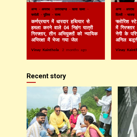
अन्य
अपराध
उत्तराखण्ड
खास खबर
अन्य
अपराध
चमोली
पुलिस
राज्य
दिल्ली
भाजपा
कर्णप्रयाग में धारदार हथियार से
फ्लोरिश स्
हमला करने वाले 04 निहंग यात्री
में गिरफ्ता
गिरफ्तार, तीन अभियुक्तों को न्यायिक
नेगी के पर
अभिरक्षा में भेजा गया जेल
अनिल बलून
Vinay Kainthola
2 months ago
Vinay Kain
Recent story