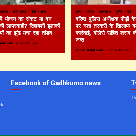
तराखण्ड
खास खबर
पौड़ी
राज्य
अन्य
अपराध
उत्तराखण्ड
पुलिस
पौड़ी
 में भोजन का संकट या वन
वरिष्ठ पुलिस अधीक्षक पौड़ी के 
की लापरवाही? रिहायशी इलाकों
पर नशा तस्करी के खिलाफ बड
ियों का झुंड मचा रहा तांडव
कार्रवाई, बोलेरो सहित शराब 
जब्त
ainthola
4 weeks ago
Vinay Kainthola
2 months ago
Facebook of Gadhkumo news
T
T
wk