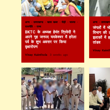
अन्य
उत्तराखण्ड
खास खबर
पौड़ी
भाजपा
अन्य
उत्तराख
राजनीति
राज्य
जंगलों में
BKTC के अध्यक्ष हेमंत त्रिवेदी ने
विभाग की 
अपने गृह जनपद यमकेश्वर में हरेला
इलाकों में 
पर्व के शुभ अवसर पर किया
तांडव
वृक्षारोपण
Vinay Kain
Vinay Kainthola
3 weeks ago