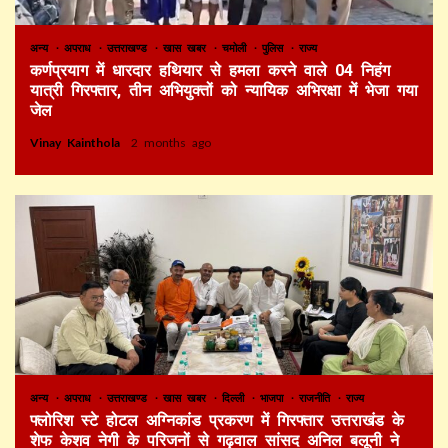
अन्य
अपराध
उत्तराखण्ड
खास खबर
चमोली
पुलिस
राज्य
कर्णप्रयाग में धारदार हथियार से हमला करने वाले 04 निहंग
यात्री गिरफ्तार, तीन अभियुक्तों को न्यायिक अभिरक्षा में भेजा गया
जेल
Vinay Kainthola
2 months ago
अन्य
अपराध
उत्तराखण्ड
खास खबर
दिल्ली
भाजपा
राजनीति
राज्य
फ्लोरिश स्टे होटल अग्निकांड प्रकरण में गिरफ्तार उत्तराखंड के
शेफ केशव नेगी के परिजनों से गढ़वाल सांसद अनिल बलूनी ने