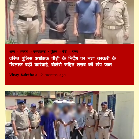
अन्य
अपराध
उत्तराखण्ड
पुलिस
पौड़ी
राज्य
वरिष्ठ पुलिस अधीक्षक पौड़ी के निर्देश पर नशा तस्करी के
खिलाफ बड़ी कार्रवाई, बोलेरो सहित शराब की खेप जब्त
Vinay Kainthola
2 months ago