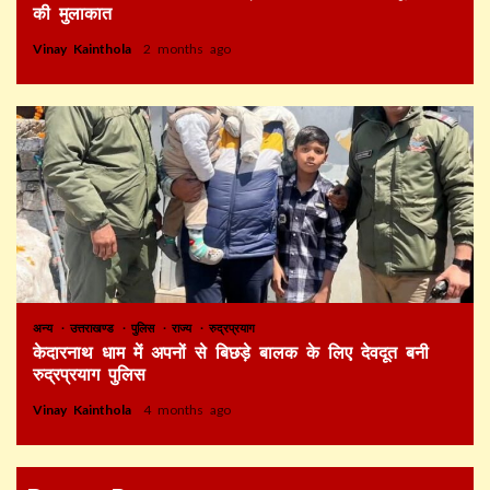
की मुलाकात
Vinay Kainthola
2 months ago
अन्य
उत्तराखण्ड
पुलिस
राज्य
रुद्रप्रयाग
केदारनाथ धाम में अपनों से बिछड़े बालक के लिए देवदूत बनी
रुद्रप्रयाग पुलिस
Vinay Kainthola
4 months ago