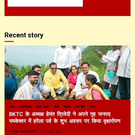
Recent story
अन्य
उत्तराखण्ड
खास खबर
पौड़ी
भाजपा
राजनीति
राज्य
BKTC के अध्यक्ष हेमंत त्रिवेदी ने अपने गृह जनपद
यमकेश्वर में हरेला पर्व के शुभ अवसर पर किया वृक्षारोपण
Vinay Kainthola
3 weeks ago