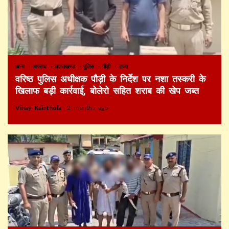
अन्य
अपराध
उत्तराखण्ड
पुलिस
पौड़ी
राज्य
वरिष्ठ पुलिस अधीक्षक पौड़ी के निर्देश पर नशा तस्करी के
खिलाफ बड़ी कार्रवाई, बोलेरो सहित शराब की खेप जब्त
Vinay Kainthola
2 months ago