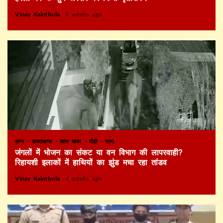
Vinay Kainthola
3 weeks ago
अन्य
उत्तराखण्ड
खास खबर
पौड़ी
राज्य
जंगलों में भोजन का संकट या वन विभाग की लापरवाही?
रिहायशी इलाकों में हाथियों का झुंड मचा रहा तांडव
Vinay Kainthola
4 weeks ago