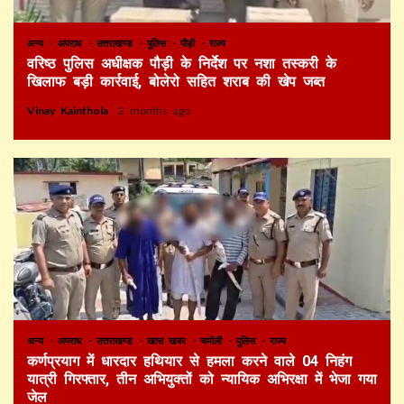
अन्य
अपराध
उत्तराखण्ड
पुलिस
पौड़ी
राज्य
वरिष्ठ पुलिस अधीक्षक पौड़ी के निर्देश पर नशा तस्करी के
खिलाफ बड़ी कार्रवाई, बोलेरो सहित शराब की खेप जब्त
Vinay Kainthola
2 months ago
अन्य
अपराध
उत्तराखण्ड
खास खबर
चमोली
पुलिस
राज्य
कर्णप्रयाग में धारदार हथियार से हमला करने वाले 04 निहंग
यात्री गिरफ्तार, तीन अभियुक्तों को न्यायिक अभिरक्षा में भेजा गया
जेल