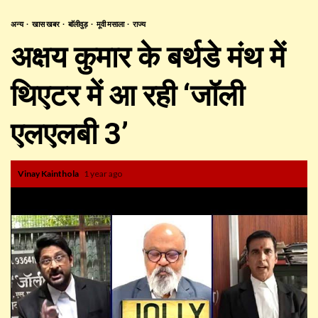
अन्य
खास खबर
बाॅलीवुड़
मूवी मसाला
राज्य
अक्षय कुमार के बर्थडे मंथ में
थिएटर में आ रही ‘जॉली
एलएलबी 3’
Vinay Kainthola
1 year ago