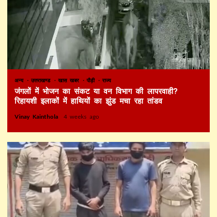
अन्य
उत्तराखण्ड
खास खबर
पौड़ी
राज्य
जंगलों में भोजन का संकट या वन विभाग की लापरवाही?
रिहायशी इलाकों में हाथियों का झुंड मचा रहा तांडव
Vinay Kainthola
4 weeks ago