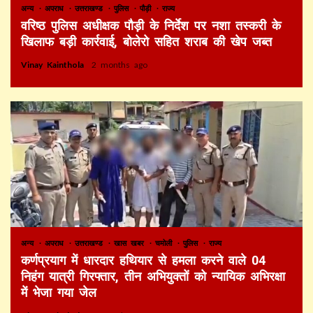
अन्य
अपराध
उत्तराखण्ड
पुलिस
पौड़ी
राज्य
वरिष्ठ पुलिस अधीक्षक पौड़ी के निर्देश पर नशा तस्करी के
खिलाफ बड़ी कार्रवाई, बोलेरो सहित शराब की खेप जब्त
Vinay Kainthola
2 months ago
अन्य
अपराध
उत्तराखण्ड
खास खबर
चमोली
पुलिस
राज्य
कर्णप्रयाग में धारदार हथियार से हमला करने वाले 04
निहंग यात्री गिरफ्तार, तीन अभियुक्तों को न्यायिक अभिरक्षा
में भेजा गया जेल