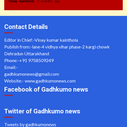
Vinay Kainthola
2 months ago
Contact Details
Editor in Chief:-Vinay kumar kainthola
Publish from:-
lane-4 vidhya vihar phase-2 kargi chowk
Dehradun Uttarakhand
Phone:-
+91 9758509249
Email:-
gadhkumonews@gmail.com
Website:-
www.gadhkumonews.com
Facebook of Gadhkumo news
Twitter of Gadhkumo news
Tweets by gadhkumonews