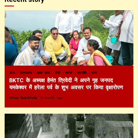
अन्य
उत्तराखण्ड
खास खबर
पौड़ी
भाजपा
राजनीति
राज्य
BKTC के अध्यक्ष हेमंत त्रिवेदी ने अपने गृह जनपद
यमकेश्वर में हरेला पर्व के शुभ अवसर पर किया वृक्षारोपण
Vinay Kainthola
3 weeks ago