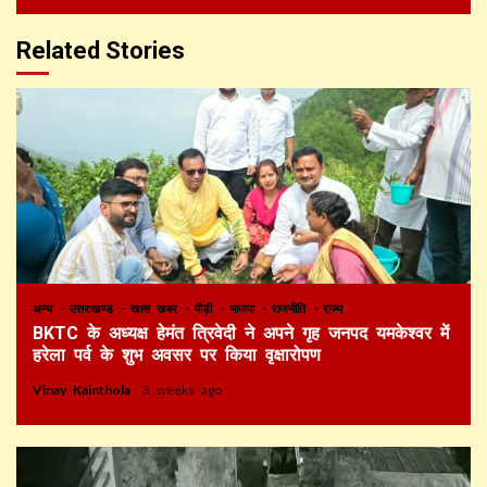
Related Stories
अन्य
उत्तराखण्ड
खास खबर
पौड़ी
भाजपा
राजनीति
राज्य
BKTC के अध्यक्ष हेमंत त्रिवेदी ने अपने गृह जनपद यमकेश्वर में
हरेला पर्व के शुभ अवसर पर किया वृक्षारोपण
Vinay Kainthola
3 weeks ago