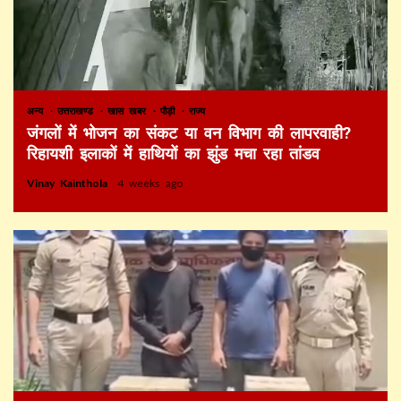
अन्य
उत्तराखण्ड
खास खबर
पौड़ी
राज्य
जंगलों में भोजन का संकट या वन विभाग की लापरवाही?
रिहायशी इलाकों में हाथियों का झुंड मचा रहा तांडव
Vinay Kainthola
4 weeks ago