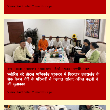
Vinay Kainthola
2 months ago
अन्य
अपराध
उत्तराखण्ड
खास खबर
दिल्ली
भाजपा
राजनीति
राज्य
फ्लोरिश स्टे होटल अग्निकांड प्रकरण में गिरफ्तार उत्तराखंड के
शेफ केशव नेगी के परिजनों से गढ़वाल सांसद अनिल बलूनी ने
की मुलाकात
Vinay Kainthola
2 months ago