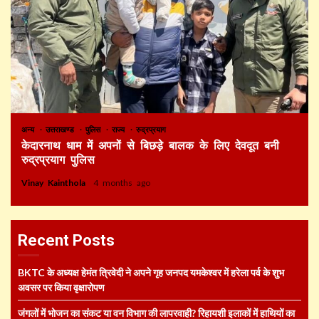
अन्य
उत्तराखण्ड
पुलिस
राज्य
रुद्रप्रयाग
केदारनाथ धाम में अपनों से बिछड़े बालक के लिए देवदूत बनी
रुद्रप्रयाग पुलिस
Vinay Kainthola
4 months ago
Recent Posts
BKTC के अध्यक्ष हेमंत त्रिवेदी ने अपने गृह जनपद यमकेश्वर में हरेला पर्व के शुभ
अवसर पर किया वृक्षारोपण
जंगलों में भोजन का संकट या वन विभाग की लापरवाही? रिहायशी इलाकों में हाथियों का