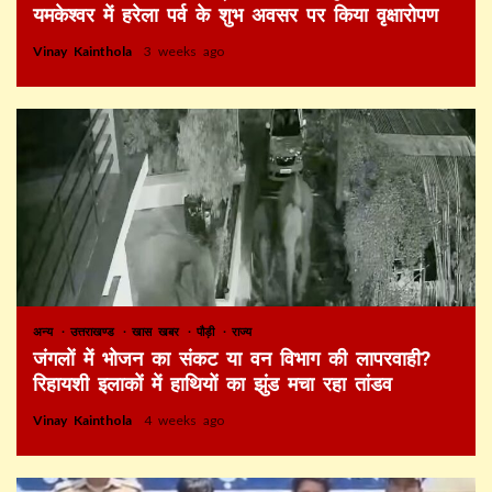
यमकेश्वर में हरेला पर्व के शुभ अवसर पर किया वृक्षारोपण
Vinay Kainthola
3 weeks ago
अन्य
उत्तराखण्ड
खास खबर
पौड़ी
राज्य
जंगलों में भोजन का संकट या वन विभाग की लापरवाही?
रिहायशी इलाकों में हाथियों का झुंड मचा रहा तांडव
Vinay Kainthola
4 weeks ago