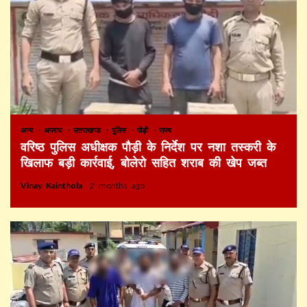
अन्य
अपराध
उत्तराखण्ड
पुलिस
पौड़ी
राज्य
वरिष्ठ पुलिस अधीक्षक पौड़ी के निर्देश पर नशा तस्करी के
खिलाफ बड़ी कार्रवाई, बोलेरो सहित शराब की खेप जब्त
Vinay Kainthola
2 months ago