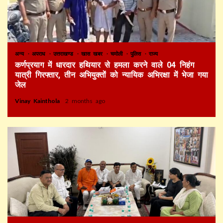
अन्य
अपराध
उत्तराखण्ड
खास खबर
चमोली
पुलिस
राज्य
कर्णप्रयाग में धारदार हथियार से हमला करने वाले 04 निहंग
यात्री गिरफ्तार, तीन अभियुक्तों को न्यायिक अभिरक्षा में भेजा गया
जेल
Vinay Kainthola
2 months ago