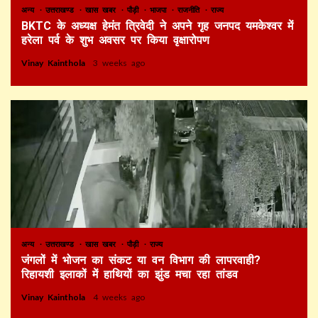
अन्य
उत्तराखण्ड
खास खबर
पौड़ी
भाजपा
राजनीति
राज्य
BKTC के अध्यक्ष हेमंत त्रिवेदी ने अपने गृह जनपद यमकेश्वर में
हरेला पर्व के शुभ अवसर पर किया वृक्षारोपण
Vinay Kainthola
3 weeks ago
अन्य
उत्तराखण्ड
खास खबर
पौड़ी
राज्य
जंगलों में भोजन का संकट या वन विभाग की लापरवाही?
रिहायशी इलाकों में हाथियों का झुंड मचा रहा तांडव
Vinay Kainthola
4 weeks ago