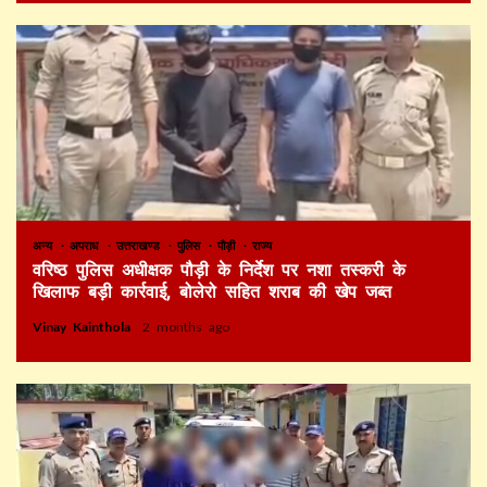
अन्य
अपराध
उत्तराखण्ड
पुलिस
पौड़ी
राज्य
वरिष्ठ पुलिस अधीक्षक पौड़ी के निर्देश पर नशा तस्करी के
खिलाफ बड़ी कार्रवाई, बोलेरो सहित शराब की खेप जब्त
Vinay Kainthola
2 months ago