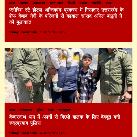
अन्य
अपराध
उत्तराखण्ड
खास खबर
दिल्ली
भाजपा
राजनीति
राज्य
फ्लोरिश स्टे होटल अग्निकांड प्रकरण में गिरफ्तार उत्तराखंड के
शेफ केशव नेगी के परिजनों से गढ़वाल सांसद अनिल बलूनी ने
की मुलाकात
Vinay Kainthola
2 months ago
अन्य
उत्तराखण्ड
पुलिस
राज्य
रुद्रप्रयाग
केदारनाथ धाम में अपनों से बिछड़े बालक के लिए देवदूत बनी
रुद्रप्रयाग पुलिस
Vinay Kainthola
4 months ago