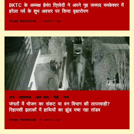
BKTC के अध्यक्ष हेमंत त्रिवेदी ने अपने गृह जनपद यमकेश्वर में
हरेला पर्व के शुभ अवसर पर किया वृक्षारोपण
Vinay Kainthola
3 weeks ago
अन्य
उत्तराखण्ड
खास खबर
पौड़ी
राज्य
जंगलों में भोजन का संकट या वन विभाग की लापरवाही?
रिहायशी इलाकों में हाथियों का झुंड मचा रहा तांडव
Vinay Kainthola
4 weeks ago