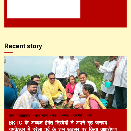
Recent story
अन्य
उत्तराखण्ड
खास खबर
पौड़ी
भाजपा
राजनीति
राज्य
BKTC के अध्यक्ष हेमंत त्रिवेदी ने अपने गृह जनपद
यमकेश्वर में हरेला पर्व के शुभ अवसर पर किया वृक्षारोपण