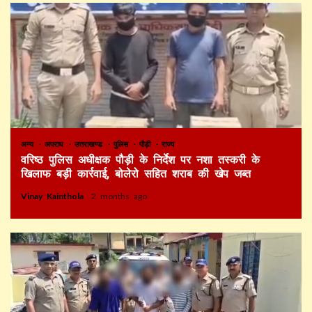
अन्य
अपराध
उत्तराखण्ड
पुलिस
पौड़ी
राज्य
वरिष्ठ पुलिस अधीक्षक पौड़ी के निर्देश पर नशा तस्करी के
खिलाफ बड़ी कार्रवाई, बोलेरो सहित शराब की खेप जब्त
Vinay Kainthola
2 months ago