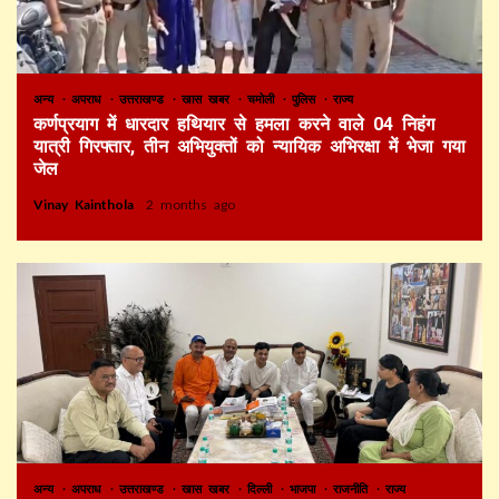
अन्य
अपराध
उत्तराखण्ड
खास खबर
चमोली
पुलिस
राज्य
कर्णप्रयाग में धारदार हथियार से हमला करने वाले 04 निहंग
यात्री गिरफ्तार, तीन अभियुक्तों को न्यायिक अभिरक्षा में भेजा गया
जेल
Vinay Kainthola
2 months ago
अन्य
अपराध
उत्तराखण्ड
खास खबर
दिल्ली
भाजपा
राजनीति
राज्य