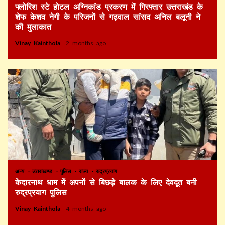
फ्लोरिश स्टे होटल अग्निकांड प्रकरण में गिरफ्तार उत्तराखंड के
शेफ केशव नेगी के परिजनों से गढ़वाल सांसद अनिल बलूनी ने
की मुलाकात
Vinay Kainthola
2 months ago
अन्य
उत्तराखण्ड
पुलिस
राज्य
रुद्रप्रयाग
केदारनाथ धाम में अपनों से बिछड़े बालक के लिए देवदूत बनी
रुद्रप्रयाग पुलिस
Vinay Kainthola
4 months ago