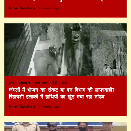
Vinay Kainthola
3 weeks ago
अन्य
उत्तराखण्ड
खास खबर
पौड़ी
राज्य
जंगलों में भोजन का संकट या वन विभाग की लापरवाही?
रिहायशी इलाकों में हाथियों का झुंड मचा रहा तांडव
Vinay Kainthola
4 weeks ago