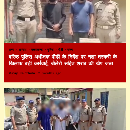
अन्य
अपराध
उत्तराखण्ड
पुलिस
पौड़ी
राज्य
वरिष्ठ पुलिस अधीक्षक पौड़ी के निर्देश पर नशा तस्करी के
खिलाफ बड़ी कार्रवाई, बोलेरो सहित शराब की खेप जब्त
Vinay Kainthola
2 months ago