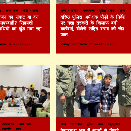
ण्ड
खास खबर
पौड़ी
राज्य
अन्य
अपराध
उत्तराखण्ड
पुलिस
पौड़ी
राज्य
 भोजन का संकट या वन
वरिष्ठ पुलिस अधीक्षक पौड़ी के निर्देश
लापरवाही? रिहायशी
पर नशा तस्करी के खिलाफ बड़ी
हाथियों का झुंड मचा रहा
कार्रवाई, बोलेरो सहित शराब की खेप
जब्त
thola
4 weeks ago
Vinay Kainthola
2 months ago
उत्तराखण्ड
खास खबर
अन्य
उत्तराखण्ड
पुलिस
राज्य
रुद्रप्रयाग
राजनीति
राज्य
केदारनाथ धाम में अपनों से बिछड़े