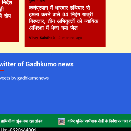
पुलिस
राज्य
निर्देश
कर्णप्रयाग में धारदार हथियार से
़ी
हमला करने वाले 04 निहंग यात्री
की खेप
गिरफ्तार, तीन अभियुक्तों को न्यायिक
अभिरक्षा में भेजा गया जेल
Vinay Kainthola
2 months ago
witter of Gadhkumo news
weets by gadhkumonews
ंड मचा रहा तांडव
वरिष्ठ पुलिस अधीक्षक पौड़ी के निर्देश पर नशा तस्करी के खिल
ll Us: -8920664806