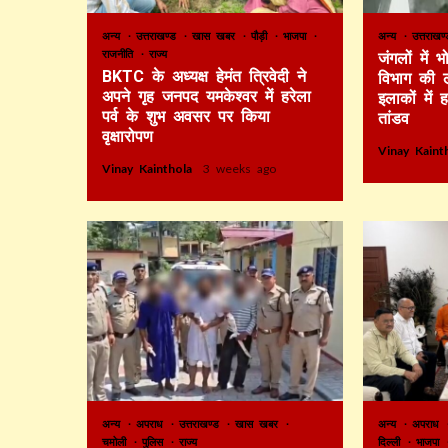
अन्य
उत्तराखण्ड
खास खबर
पौड़ी
भाजपा
अन्य
उत्तराख
राजनीति
राज्य
जंगलों में
BKTC के अध्यक्ष हेमंत त्रिवेदी ने
विभाग की 
अपने गृह जनपद यमकेश्वर में हरेला
इलाकों में 
पर्व के शुभ अवसर पर किया
तांडव
वृक्षारोपण
Vinay Kain
Vinay Kainthola
3 weeks ago
अन्य
अपराध
उत्तराखण्ड
खास खबर
अन्य
अपराध
चमोली
पुलिस
राज्य
दिल्ली
भाजपा