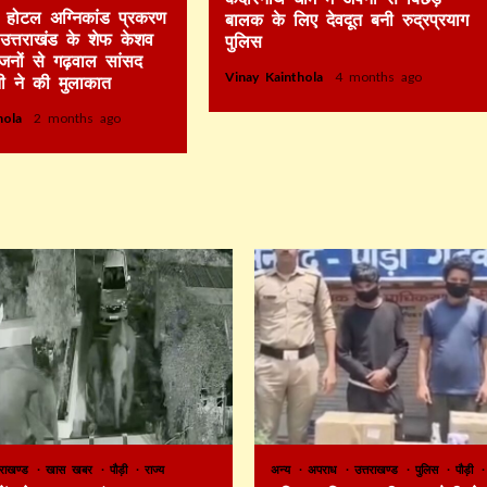
टे होटल अग्निकांड प्रकरण
बालक के लिए देवदूत बनी रुद्रप्रयाग
र उत्तराखंड के शेफ केशव
पुलिस
िजनों से गढ़वाल सांसद
Vinay Kainthola
4 months ago
ी ने की मुलाकात
thola
2 months ago
तराखण्ड
खास खबर
पौड़ी
राज्य
अन्य
अपराध
उत्तराखण्ड
पुलिस
पौड़ी