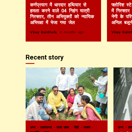
कर्णप्रयाग में धारदार हथियार से
फ्लोरिश स्
हमला करने वाले 04 निहंग यात्री
में गिरफ्ता
गिरफ्तार, तीन अभियुक्तों को न्यायिक
नेगी के पर
अभिरक्षा में भेजा गया जेल
अनिल बलून
Vinay Kainthola
2 months ago
Vinay Kain
Recent story
अन्य
उत्तराखण्ड
खास खबर
पौड़ी
भाजपा
अन्य
उत्