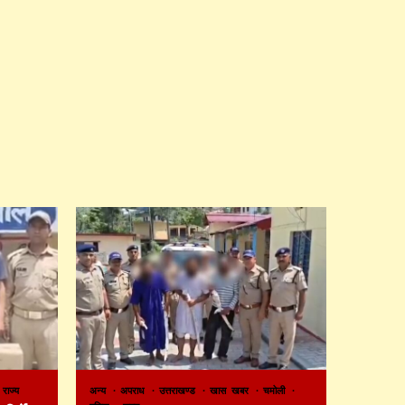
राज्य
अन्य
अपराध
उत्तराखण्ड
खास खबर
चमोली