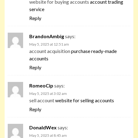
website for buying accounts
account trading
service
Reply
BrandonAmbig
says:
May 5, 2025 at 12:51 am
account acquisition
purchase ready-made
accounts
Reply
RomeoCip
says:
May 5, 2025 at 3:02 am
sell account
website for selling accounts
Reply
DonaldWex
says:
May 5, 2025 at 8:45 am