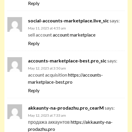
Reply
social-accounts-marketplace.live_sic
says:
May 11, 2025 at 4:55 am
sell account
account marketplace
Reply
accounts-marketplace-best.pro_sic
says:
May 12, 2025 at 3:50 am
account acquisition
https://accounts-
marketplace-best.pro
Reply
akkaunty-na-prodazhu.pro_cearM
says:
May 12, 2025 at 7:33 am
продажа аккаунтов
https://akkaunty-na-
prodazhu.pro