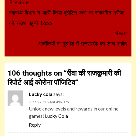
Continue
Previous:
Reading
स्वास्थ्य विभाग ने जारी किया बुलेटिन करो ना संक्रमित मरीजो
की संख्या पहुंची 1655
Next:
आतंकियों से मुठभेड़ में उत्तराखंड का लाल शहीद
106 thoughts on “
रीवा की राजकुमारी की
रिपोर्ट आई कोरोना पॉजिटिव
”
Lucky cola
says:
June 27, 2024 at 4:06 am
Unlock new levels and rewards in our online
games!
Lucky Cola
Reply