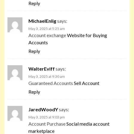
Reply
MichaelEnlig
says:
May 3, 2025 at 5:25 am
Account exchange
Website for Buying
Accounts
Reply
WalterEviff
says:
May 3, 2025 at 9:30 am
Guaranteed Accounts
Sell Account
Reply
JaredWoodY
says:
May 3, 2025 at 9:03 pm
Account Purchase
Social media account
marketplace