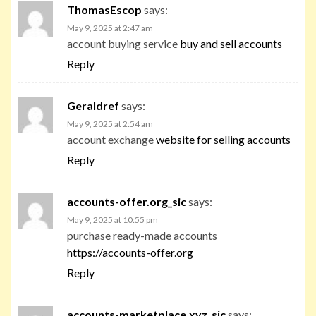
ThomasEscop
says:
May 9, 2025 at 2:47 am
account buying service
buy and sell accounts
Reply
Geraldref
says:
May 9, 2025 at 2:54 am
account exchange
website for selling accounts
Reply
accounts-offer.org_sic
says:
May 9, 2025 at 10:55 pm
purchase ready-made accounts
https://accounts-offer.org
Reply
accounts-marketplace.xyz_sic
says: