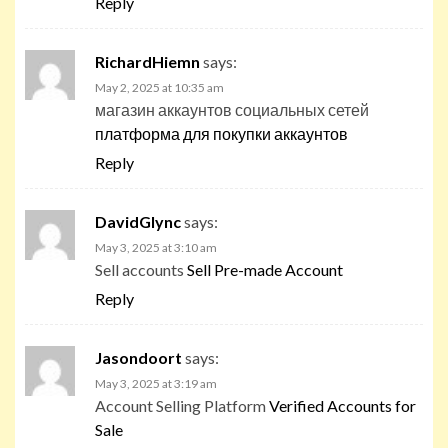
Reply
RichardHiemn
says:
May 2, 2025 at 10:35 am
магазин аккаунтов социальных сетей
платформа для покупки аккаунтов
Reply
DavidGlync
says:
May 3, 2025 at 3:10 am
Sell accounts
Sell Pre-made Account
Reply
Jasondoort
says:
May 3, 2025 at 3:19 am
Account Selling Platform
Verified Accounts for
Sale