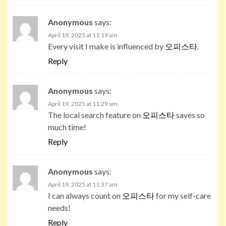
Anonymous
says:
April 19, 2025 at 11:19 am
Every visit I make is influenced by
오피스타
.
Reply
Anonymous
says:
April 19, 2025 at 11:29 am
The local search feature on
오피스타
saves so
much time!
Reply
Anonymous
says:
April 19, 2025 at 11:37 am
I can always count on
오피스타
for my self-care
needs!
Reply