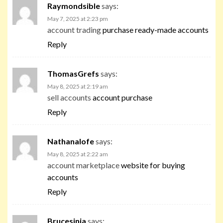
Raymondsible
says:
May 7, 2025 at 2:23 pm
account trading
purchase ready-made accounts
Reply
ThomasGrefs
says:
May 8, 2025 at 2:19 am
sell accounts
account purchase
Reply
Nathanalofe
says:
May 8, 2025 at 2:22 am
account marketplace
website for buying
accounts
Reply
Brucesinia
says: