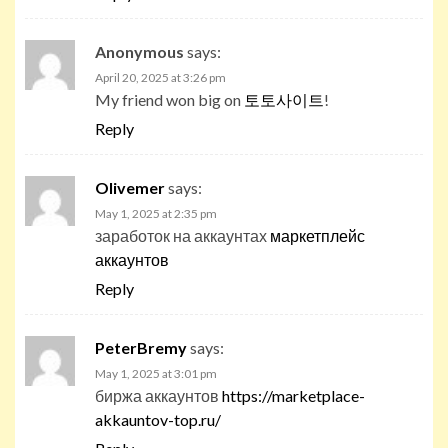
Anonymous
says:
April 20, 2025 at 3:26 pm
My friend won big on
토토사이트
!
Reply
Olivemer
says:
May 1, 2025 at 2:35 pm
заработок на аккаунтах
маркетплейс
аккаунтов
Reply
PeterBremy
says:
May 1, 2025 at 3:01 pm
биржа аккаунтов
https://marketplace-
akkauntov-top.ru/