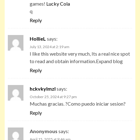
games!
Lucky Cola
q
Reply
HollieL
says:
July 13, 2024 at 2:19 am
I like this website very much, Its a real nice spot
to read and obtain information.Expand blog
Reply
hckvkylmzl
says:
October 25, 2024 at 9:27 pm
Muchas gracias. ?Como puedo iniciar sesion?
Reply
Anonymous
says:
April 15, 2025 at 9:46 am