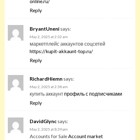
online.ru/
Reply
BryantUneni
says:
May 2, 2025 at 2:32 am
маркетплейс аккаунтов соцсетей
https://kupit-akkaunt-top.ru/
Reply
RichardHiemn
says:
May 2, 2025 at 2:38 am
купить аккаунт
профиль с подписчиками
Reply
DavidGlync
says:
May 2, 2025 at 8:39 pm
Accounts for Sale
Account market