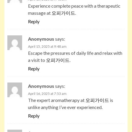
Experience complete peace with a therapeutic
massage at
오피가이드
.
Reply
Anonymous
says:
April 15, 2025 at 9:48 am
Escape the pressures of daily life and relax with
a visit to
오피가이드
.
Reply
Anonymous
says:
April 16, 2025 at 7:53 am
The expert aromatherapy at
오피가이드
is
unlike anything I’ve ever experienced.
Reply