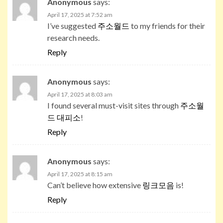
Anonymous
says:
April 17, 2025 at 7:52 am
I’ve suggested
주소월드
to my friends for their
research needs.
Reply
Anonymous
says:
April 17, 2025 at 8:03 am
I found several must-visit sites through
주소월
드 대피소
!
Reply
Anonymous
says:
April 17, 2025 at 8:15 am
Can’t believe how extensive
링크모음
is!
Reply