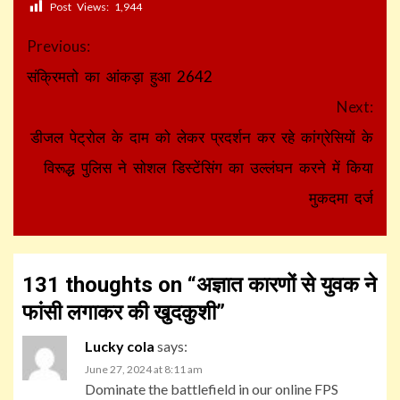
Post Views:
1,944
Continue
Previous:
Reading
संक्रिमतो का आंकड़ा हुआ 2642
Next:
डीजल पेट्रोल के दाम को लेकर प्रदर्शन कर रहे कांग्रेसियों के
विरूद्ध पुलिस ने सोशल डिस्टेंसिंग का उल्लंघन करने में किया
मुकदमा दर्ज
131 thoughts on “
अज्ञात कारणों से युवक ने
फांसी लगाकर की खुदकुशी
”
Lucky cola
says:
June 27, 2024 at 8:11 am
Dominate the battlefield in our online FPS