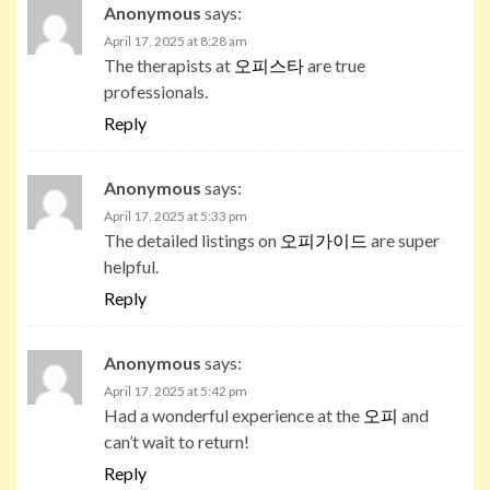
Anonymous
says:
April 17, 2025 at 8:28 am
The therapists at
오피스타
are true
professionals.
Reply
Anonymous
says:
April 17, 2025 at 5:33 pm
The detailed listings on
오피가이드
are super
helpful.
Reply
Anonymous
says:
April 17, 2025 at 5:42 pm
Had a wonderful experience at the
오피
and
can’t wait to return!
Reply