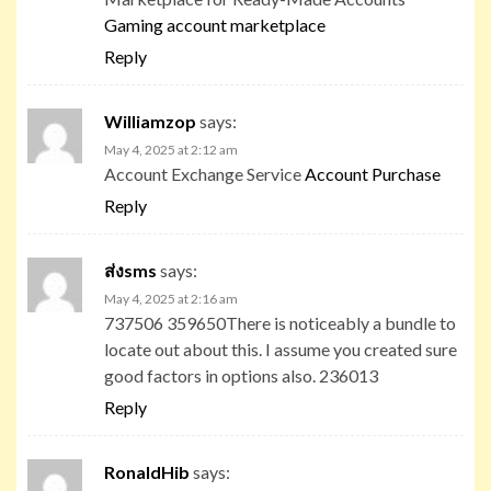
Gaming account marketplace
Reply
Williamzop
says:
May 4, 2025 at 2:12 am
Account Exchange Service
Account Purchase
Reply
ส่งsms
says:
May 4, 2025 at 2:16 am
737506 359650There is noticeably a bundle to
locate out about this. I assume you created sure
good factors in options also. 236013
Reply
RonaldHib
says: