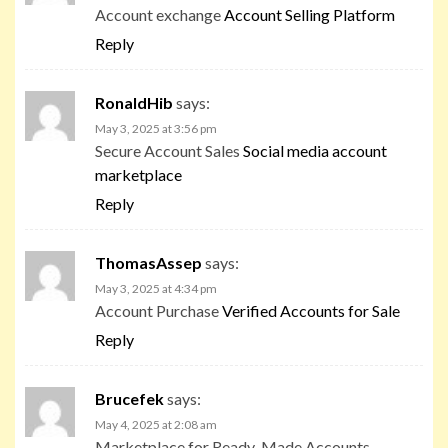
Account exchange
Account Selling Platform
Reply
RonaldHib
says:
May 3, 2025 at 3:56 pm
Secure Account Sales
Social media account
marketplace
Reply
ThomasAssep
says:
May 3, 2025 at 4:34 pm
Account Purchase
Verified Accounts for Sale
Reply
Brucefek
says:
May 4, 2025 at 2:08 am
Marketplace for Ready-Made Accounts