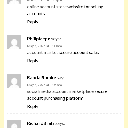
May 6, 2025 at 5:18 pm
online account store
website for selling
accounts
Reply
Philipicepe
says:
May 7, 2025 at 3:00 am
account market
secure account sales
Reply
RandalSmake
says:
May 7, 2025 at 3:05 am
social media account marketplace
secure
account purchasing platform
Reply
RichardBrals
says: