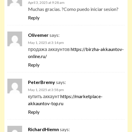
April 3, 2025 at 9:28 am
Muchas gracias. ?Como puedo iniciar sesion?
Reply
Olivemer
says:
May 1, 2025 at 3:14 pm
продажа аккаунтов
https://birzha-akkauntov-
online.ru/
Reply
PeterBremy
says:
May 1, 2025 at 3:58 pm
купить аккаунт
https://marketplace-
akkauntov-top.ru
Reply
RichardHiemn
says: