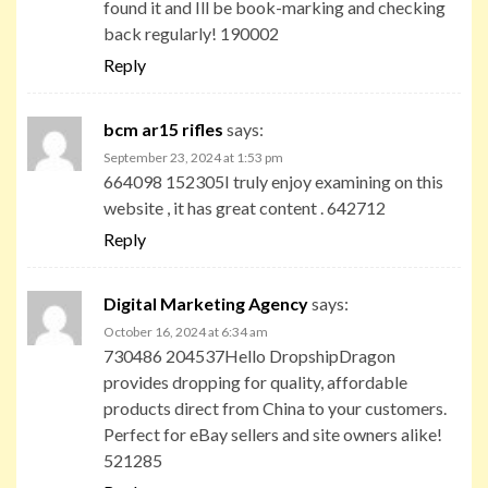
found it and Ill be book-marking and checking
back regularly! 190002
Reply
bcm ar15 rifles
says:
September 23, 2024 at 1:53 pm
664098 152305I truly enjoy examining on this
website , it has great content . 642712
Reply
Digital Marketing Agency
says:
October 16, 2024 at 6:34 am
730486 204537Hello DropshipDragon
provides dropping for quality, affordable
products direct from China to your customers.
Perfect for eBay sellers and site owners alike!
521285