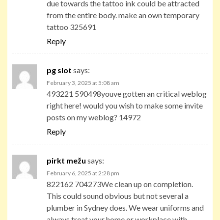
due towards the tattoo ink could be attracted
from the entire body. make an own temporary
tattoo 325691
Reply
pg slot
says:
February 3, 2025 at 5:08 am
493221 590498youve gotten an critical weblog
right here! would you wish to make some invite
posts on my weblog? 14972
Reply
pirkt mežu
says:
February 6, 2025 at 2:28 pm
822162 704273We clean up on completion.
This could sound obvious but not several a
plumber in Sydney does. We wear uniforms and
always treat your home or workplace with