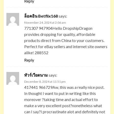
Reply
ล็อคอิน Betflix168
says:
November 24, 2024 at 2:06 am
771307 947904Hello DropshipDragon
provides dropping for quality, affordable
products direct from China to your customers.
Perfect for eBay sellers and internet site owners
alike! 288552
Reply
ทัวร์เวียดนาม
says:
December 8, 2024 at 11:51 pm
417441 966729Aw, this was a really nice post.
In thought I want to put in writing like this
moreover ?taking time and actual effort to
make a very excellent post?nonetheless what
can I say?I procrastinate alot and definitely not