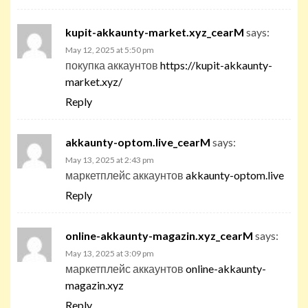
kupit-akkaunty-market.xyz_cearM
says:
May 12, 2025 at 5:50 pm
покупка аккаунтов
https://kupit-akkaunty-
market.xyz/
Reply
akkaunty-optom.live_cearM
says:
May 13, 2025 at 2:43 pm
маркетплейс аккаунтов
akkaunty-optom.live
Reply
online-akkaunty-magazin.xyz_cearM
says:
May 13, 2025 at 3:09 pm
маркетплейс аккаунтов
online-akkaunty-
magazin.xyz
Reply