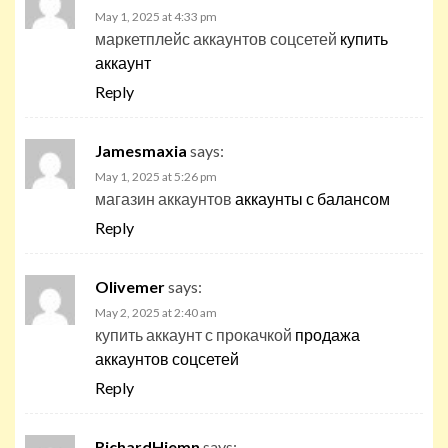
May 1, 2025 at 4:33 pm
маркетплейс аккаунтов соцсетей
купить
аккаунт
Reply
Jamesmaxia
says:
May 1, 2025 at 5:26 pm
магазин аккаунтов
аккаунты с балансом
Reply
Olivemer
says:
May 2, 2025 at 2:40 am
купить аккаунт с прокачкой
продажа
аккаунтов соцсетей
Reply
RichardHiemn
says: