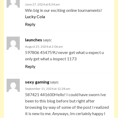
June 27, 2024 at 8:34 am
Win big in our exciting online tournaments!
Lucky Cola
Reply
launches
says:
August 25, 2024 at 2:06 am
597806 454759U never get what u expect u
only get what u inspect 1173
Reply
sexy gaming
says:
September 11, 2024 at 12:28 am
587421 441600Hello! I could have sworn Ive
been to this blog before but right after
browsing by way of some of the post I realized
it is new to me. Anyways, Im certainly happy I