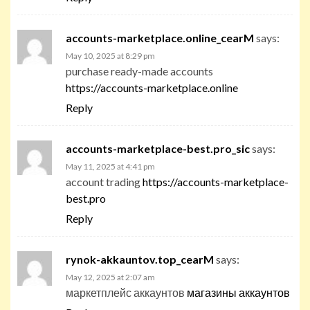
accounts-marketplace.online_cearM
says:
May 10, 2025 at 8:29 pm
purchase ready-made accounts
https://accounts-marketplace.online
Reply
accounts-marketplace-best.pro_sic
says:
May 11, 2025 at 4:41 pm
account trading
https://accounts-marketplace-
best.pro
Reply
rynok-akkauntov.top_cearM
says:
May 12, 2025 at 2:07 am
маркетплейс аккаунтов
магазины аккаунтов