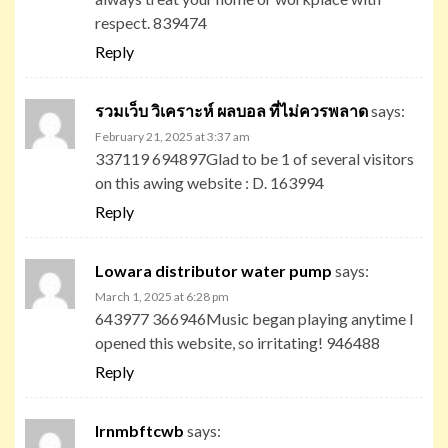
respect. 839474
Reply
รวมเว็บ วิเคราะห์ ผลบอล ที่ไม่ควรพลาด
says:
February 21, 2025 at 3:37 am
337119 694897Glad to be 1 of several visitors
on this awing website : D. 163994
Reply
Lowara distributor water pump
says:
March 1, 2025 at 6:28 pm
643977 366946Music began playing anytime I
opened this website, so irritating! 946488
Reply
lrnmbftcwb
says: