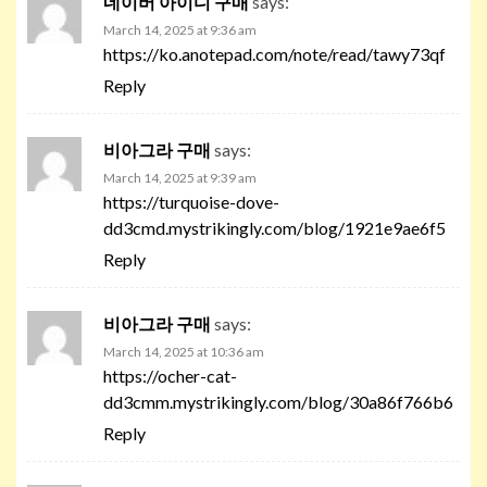
네이버 아이디 구매
says:
March 14, 2025 at 9:36 am
https://ko.anotepad.com/note/read/tawy73qf
Reply
비아그라 구매
says:
March 14, 2025 at 9:39 am
https://turquoise-dove-
dd3cmd.mystrikingly.com/blog/1921e9ae6f5
Reply
비아그라 구매
says:
March 14, 2025 at 10:36 am
https://ocher-cat-
dd3cmm.mystrikingly.com/blog/30a86f766b6
Reply