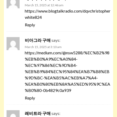
March 15, 2025 at 12:46 am
https://www.blogtalkradio.com/dqvchristopher
white824
Reply
비아그라 구매
says:
March 15, 2025 at 3:10 am
https://medium.com/@nsw5288/%EC%B2%98
%EB%B0%A9%EC%A0%84-
%EC%97%86%EC%9D%B4-
%EB%B9%84%EC%95%84%EA%B7%B8%EB
%9D%BC-%EA%B5%AC%EB%A7%A4-
%EA%B0%80%EB%8A%A5%ED%95%9C%EA
%B0%80-0b4829c0a939
Reply
레비트라 구매
says: