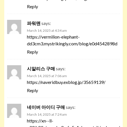
Reply
파워맨
says:
March 14, 2025 at 4:34 am
https://vermilion-elephant-
dd3cm3.mystrikingly.com/blog/e0d4542898d
Reply
시알리스 구매
says:
March 14, 2025 at 7:06 am
https://naveridbuy.exblog.jp/35659139/
Reply
네이버 아이디 구매
says:
March 14, 2025 at 7:24 am
https://xn--ll-