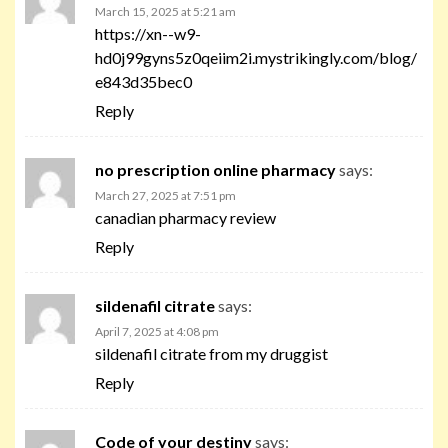
March 15, 2025 at 5:21 am
https://xn--w9-
hd0j99gyns5z0qeiim2i.mystrikingly.com/blog/
e843d35bec0
Reply
no prescription online pharmacy
says:
March 27, 2025 at 7:51 pm
canadian pharmacy review
Reply
sildenafil citrate
says:
April 7, 2025 at 4:08 pm
sildenafil citrate from my druggist
Reply
Code of your destiny
says: