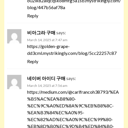
o02ik82aiqcqsko8mfg5a1sb.mystrikingly.com/
blog/447b56af78a
Reply
비아그라 구매
says:
March 14, 2025 at 7:47 am
https://golden-grape-
dd3cml.mystrikingly.com/blog/5cc22257c87
Reply
네이버 아이디 구매
says:
March 14, 2025 at 7:56 am
https://medium.com/@carlfrancoh38793/%EA
%B5%AC%EA%B8%80-
%EC%9C%A0%ED%8A%9C%EB%B8%8C-
%EA%B3%84%EC%A0%95-
%EC%82%AD%EC%A0%9C%EC%99%80-
%EB%8D%B0%EC%9D%B4%ED%84%B0-