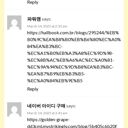
Reply
파워맨
says:
March 14, 2025 at 2:33 am
https://hallbook.com.br/blogs/295244/%EB%
B0%9C%EA%B8%B0%EB%B6%80%EC%A0%
84%EA%B3%BC-
%EC%A1%B0%EB%A3%A8%EC%9D%98-
%EC%8B%AC%EB%A6%AC%EC%A0%81-
%EC%9A%94%EC%9D%B8%EA%B3%BC-
%EA%B7%B9%EB%B3%B5-
%EC%A0%84%EB%9E%B5
Reply
네이버 아이디 구매
says:
March 14, 2025 at 3:41 am
https://golden-grape-
dd3cml.mystrikingly.com/blog/5b405c6b20f