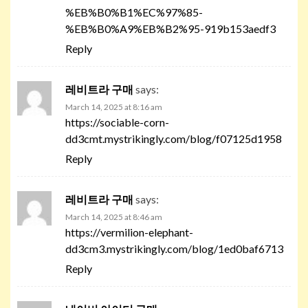
%EB%B0%B1%EC%97%85-
%EB%B0%A9%EB%B2%95-919b153aedf3
Reply
레비트라 구매
says:
March 14, 2025 at 8:16 am
https://sociable-corn-
dd3cmt.mystrikingly.com/blog/f07125d1958
Reply
레비트라 구매
says:
March 14, 2025 at 8:46 am
https://vermilion-elephant-
dd3cm3.mystrikingly.com/blog/1ed0baf6713
Reply