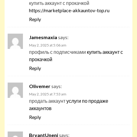
купить аккаунт с прокачкой
https://marketplace-akkauntov-top.ru
Reply
Jamesmaxia
says:
May 2, 2025 at 5:06 am
профиль с подписчиками
купить аккаунт с
прокачкой
Reply
Olivemer
says:
May 2, 2025 at 7:53 am
продать аккаунт
услуги по продаже
аккаунтов
Reply
BryantUneni
says: