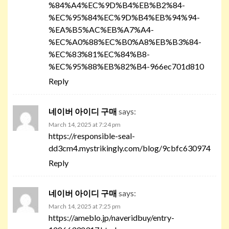
%84%A4%EC%9D%B4%EB%B2%84-
%EC%95%84%EC%9D%B4%EB%94%94-
%EA%B5%AC%EB%A7%A4-
%EC%A0%88%EC%B0%A8%EB%B3%84-
%EC%83%81%EC%84%B8-
%EC%95%88%EB%82%B4-966ec701d810
Reply
네이버 아이디 구매
says:
March 14, 2025 at 7:24 pm
https://responsible-seal-
dd3cm4.mystrikingly.com/blog/9cbfc630974
Reply
네이버 아이디 구매
says:
March 14, 2025 at 7:25 pm
https://ameblo.jp/naveridbuy/entry-