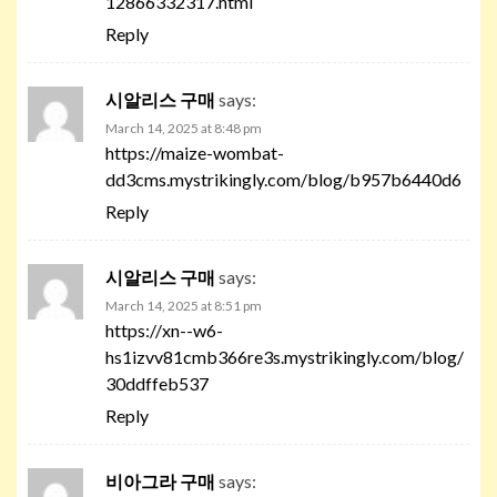
12866332317.html
Reply
시알리스 구매
says:
March 14, 2025 at 8:48 pm
https://maize-wombat-
dd3cms.mystrikingly.com/blog/b957b6440d6
Reply
시알리스 구매
says:
March 14, 2025 at 8:51 pm
https://xn--w6-
hs1izvv81cmb366re3s.mystrikingly.com/blog/
30ddffeb537
Reply
비아그라 구매
says: