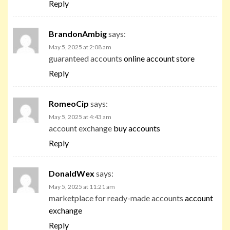
Reply
BrandonAmbig
says:
May 5, 2025 at 2:08 am
guaranteed accounts
online account store
Reply
RomeoCip
says:
May 5, 2025 at 4:43 am
account exchange
buy accounts
Reply
DonaldWex
says:
May 5, 2025 at 11:21 am
marketplace for ready-made accounts
account
exchange
Reply