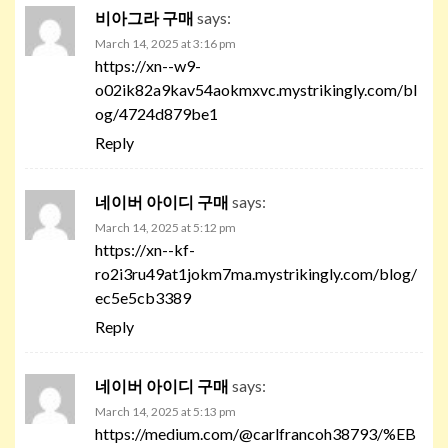
비아그라 구매
says:
March 14, 2025 at 3:16 pm
https://xn--w9-
o02ik82a9kav54aokmxvc.mystrikingly.com/bl
og/4724d879be1
Reply
네이버 아이디 구매
says:
March 14, 2025 at 5:12 pm
https://xn--kf-
ro2i3ru49at1jokm7ma.mystrikingly.com/blog/
ec5e5cb3389
Reply
네이버 아이디 구매
says:
March 14, 2025 at 5:13 pm
https://medium.com/@carlfrancoh38793/%EB