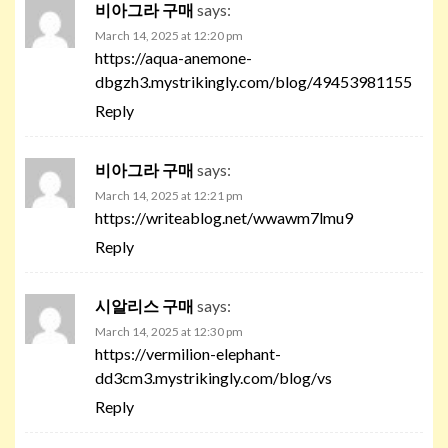
비아그라 구매
says:
March 14, 2025 at 12:20 pm
https://aqua-anemone-
dbgzh3.mystrikingly.com/blog/49453981155
Reply
비아그라 구매
says:
March 14, 2025 at 12:21 pm
https://writeablog.net/wwawm7lmu9
Reply
시알리스 구매
says:
March 14, 2025 at 12:30 pm
https://vermilion-elephant-
dd3cm3.mystrikingly.com/blog/vs
Reply