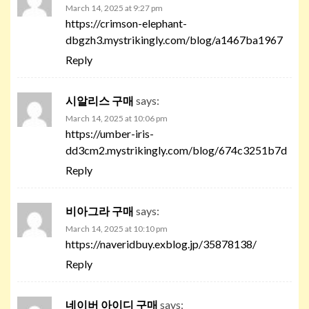
March 14, 2025 at 9:27 pm
https://crimson-elephant-
dbgzh3.mystrikingly.com/blog/a1467ba1967
Reply
시알리스 구매
says:
March 14, 2025 at 10:06 pm
https://umber-iris-
dd3cm2.mystrikingly.com/blog/674c3251b7d
Reply
비아그라 구매
says:
March 14, 2025 at 10:10 pm
https://naveridbuy.exblog.jp/35878138/
Reply
네이버 아이디 구매
says: