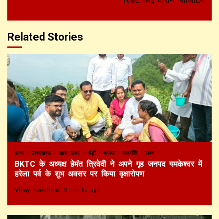
Related Stories
अन्य
उत्तराखण्ड
खास खबर
पौड़ी
भाजपा
राजनीति
राज्य
BKTC के अध्यक्ष हेमंत त्रिवेदी ने अपने गृह जनपद यमकेश्वर में
हरेला पर्व के शुभ अवसर पर किया वृक्षारोपण
Vinay Kainthola
3 weeks ago