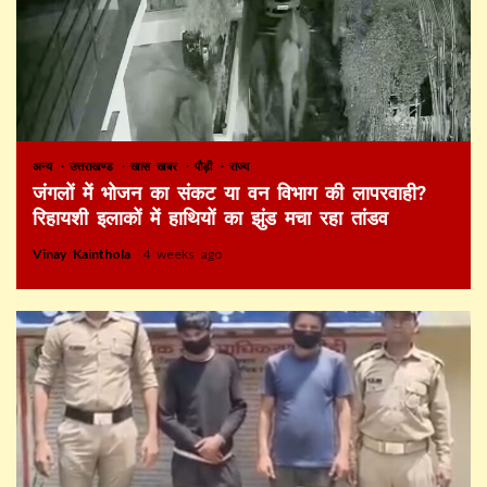
अन्य
उत्तराखण्ड
खास खबर
पौड़ी
राज्य
जंगलों में भोजन का संकट या वन विभाग की लापरवाही?
रिहायशी इलाकों में हाथियों का झुंड मचा रहा तांडव
Vinay Kainthola
4 weeks ago