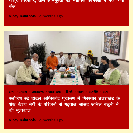
यात्री गिरफ्तार, तीन अभियुक्तों को न्यायिक अभिरक्षा में भेजा गया
जेल
Vinay Kainthola
2 months ago
अन्य
अपराध
उत्तराखण्ड
खास खबर
दिल्ली
भाजपा
राजनीति
राज्य
फ्लोरिश स्टे होटल अग्निकांड प्रकरण में गिरफ्तार उत्तराखंड के
शेफ केशव नेगी के परिजनों से गढ़वाल सांसद अनिल बलूनी ने
की मुलाकात
Vinay Kainthola
2 months ago