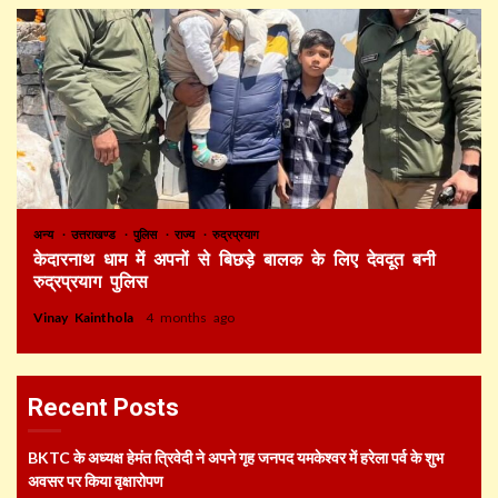
अन्य
उत्तराखण्ड
पुलिस
राज्य
रुद्रप्रयाग
केदारनाथ धाम में अपनों से बिछड़े बालक के लिए देवदूत बनी
रुद्रप्रयाग पुलिस
Vinay Kainthola
4 months ago
Recent Posts
BKTC के अध्यक्ष हेमंत त्रिवेदी ने अपने गृह जनपद यमकेश्वर में हरेला पर्व के शुभ
अवसर पर किया वृक्षारोपण