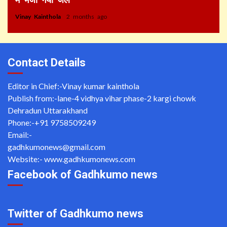
Vinay Kainthola
2 months ago
Contact Details
Editor in Chief:-Vinay kumar kainthola
Publish from:-
lane-4 vidhya vihar phase-2 kargi chowk
Dehradun Uttarakhand
Phone:-
+91 9758509249
Email:-
gadhkumonews@gmail.com
Website:-
www.gadhkumonews.com
Facebook of Gadhkumo news
Twitter of Gadhkumo news