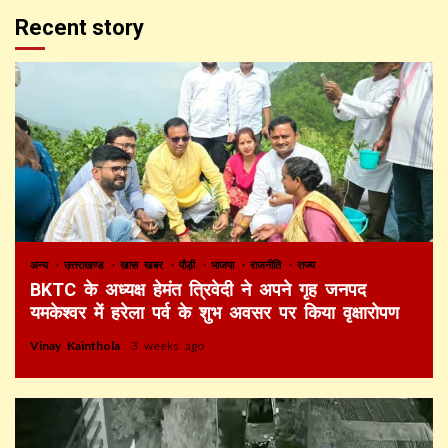
Recent story
अन्य
उत्तराखण्ड
खास खबर
पौड़ी
भाजपा
राजनीति
राज्य
BKTC के अध्यक्ष हेमंत त्रिवेदी ने अपने गृह जनपद
यमकेश्वर में हरेला पर्व के शुभ अवसर पर किया वृक्षारोपण
Vinay Kainthola
3 weeks ago