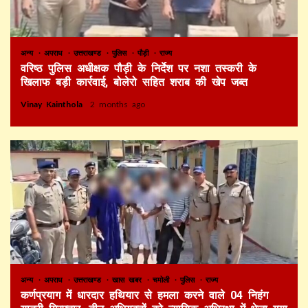
अन्य
अपराध
उत्तराखण्ड
पुलिस
पौड़ी
राज्य
वरिष्ठ पुलिस अधीक्षक पौड़ी के निर्देश पर नशा तस्करी के
खिलाफ बड़ी कार्रवाई, बोलेरो सहित शराब की खेप जब्त
Vinay Kainthola
2 months ago
अन्य
अपराध
उत्तराखण्ड
खास खबर
चमोली
पुलिस
राज्य
कर्णप्रयाग में धारदार हथियार से हमला करने वाले 04 निहंग