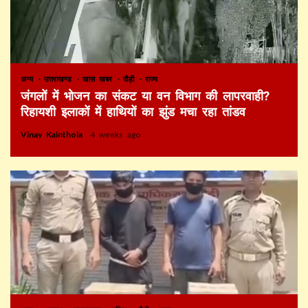
अन्य
उत्तराखण्ड
खास खबर
पौड़ी
राज्य
जंगलों में भोजन का संकट या वन विभाग की लापरवाही?
रिहायशी इलाकों में हाथियों का झुंड मचा रहा तांडव
Vinay Kainthola
4 weeks ago