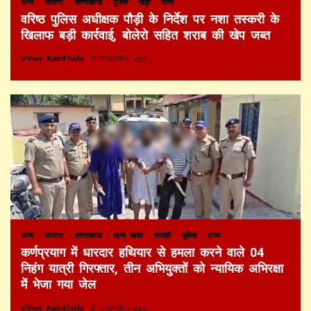
अन्य
अपराध
उत्तराखण्ड
पुलिस
पौड़ी
राज्य
वरिष्ठ पुलिस अधीक्षक पौड़ी के निर्देश पर नशा तस्करी के
खिलाफ बड़ी कार्रवाई, बोलेरो सहित शराब की खेप जब्त
Vinay Kainthola
2 months ago
अन्य
अपराध
उत्तराखण्ड
खास खबर
चमोली
पुलिस
राज्य
कर्णप्रयाग में धारदार हथियार से हमला करने वाले 04
निहंग यात्री गिरफ्तार, तीन अभियुक्तों को न्यायिक अभिरक्षा
में भेजा गया जेल
Vinay Kainthola
2 months ago