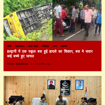
अन्य
उत्तराखण्ड
खास खबर
नैनीताल
राज्य
स्वास्थ्य
हल्द्वानी में एक स्कूल बस हुई हादसे का शिकार, बस मे सवार
कई बच्चे हुए घायल
Vinay Kainthola
11 months ago