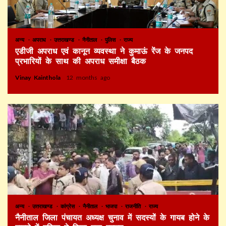
अन्य
अपराध
उत्तराखण्ड
नैनीताल
पुलिस
राज्य
एडीजी अपराध एवं कानून व्यवस्था ने कुमाऊं रेंज के जनपद
प्रभारियों के साथ की अपराध समीक्षा बैठक
Vinay Kainthola
12 months ago
अन्य
उत्तराखण्ड
कांग्रेस
नैनीताल
भाजपा
राजनीति
राज्य
नैनीताल जिला पंचायत अध्यक्ष चुनाव में सदस्यों के गायब होने के