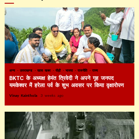
अन्य
उत्तराखण्ड
खास खबर
पौड़ी
भाजपा
राजनीति
राज्य
BKTC के अध्यक्ष हेमंत त्रिवेदी ने अपने गृह जनपद
यमकेश्वर में हरेला पर्व के शुभ अवसर पर किया वृक्षारोपण
Vinay Kainthola
3 weeks ago