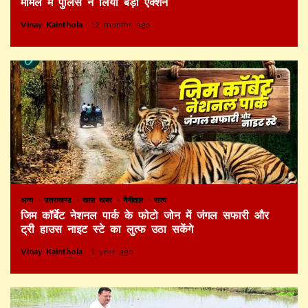
मामले में पुलिस ने लिया बड़ा एक्शन
Vinay Kainthola
12 months ago
अन्य
उत्तराखण्ड
खास खबर
नैनीताल
राज्य
जिम कॉर्बेट नेशनल पार्क के फोटो जोन में जंगल सफारी और
ट्री हाउस नाइट स्टे का लुत्फ उठा सकेंगे
Vinay Kainthola
1 year ago