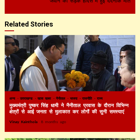
जवान की सड़क हादसे में हुई दर्दनाक मौत
Related Stories
अन्य
उत्तराखण्ड
खास खबर
नैनीताल
भाजपा
राजनीति
राज्य
मुख्यमंत्री पुष्कर सिंह धामी ने नैनीताल प्रवास के दौरान विभिन्न
क्षेत्रों से आई जनता से मुलाकात कर लोगों की सुनी समस्याएं
Vinay Kainthola
8 months ago