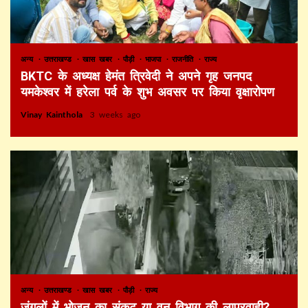
अन्य
उत्तराखण्ड
खास खबर
पौड़ी
भाजपा
राजनीति
राज्य
BKTC के अध्यक्ष हेमंत त्रिवेदी ने अपने गृह जनपद
यमकेश्वर में हरेला पर्व के शुभ अवसर पर किया वृक्षारोपण
Vinay Kainthola
3 weeks ago
अन्य
उत्तराखण्ड
खास खबर
पौड़ी
राज्य
जंगलों में भोजन का संकट या वन विभाग की लापरवाही?