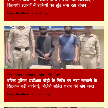
रिहायशी इलाकों में हाथियों का झुंड मचा रहा तांडव
Vinay Kainthola
4 weeks ago
अन्य
अपराध
उत्तराखण्ड
पुलिस
पौड़ी
राज्य
वरिष्ठ पुलिस अधीक्षक पौड़ी के निर्देश पर नशा तस्करी के
खिलाफ बड़ी कार्रवाई, बोलेरो सहित शराब की खेप जब्त
Vinay Kainthola
2 months ago