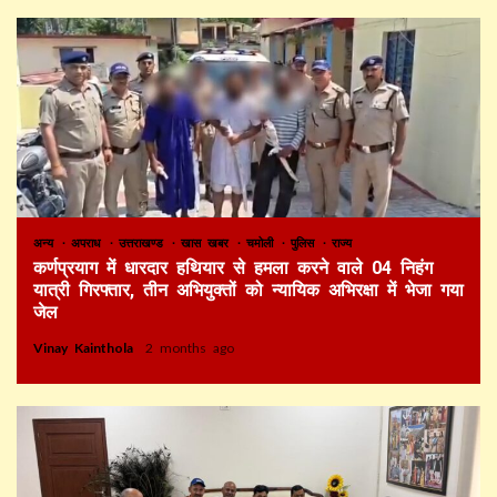
अन्य
अपराध
उत्तराखण्ड
खास खबर
चमोली
पुलिस
राज्य
कर्णप्रयाग में धारदार हथियार से हमला करने वाले 04 निहंग
यात्री गिरफ्तार, तीन अभियुक्तों को न्यायिक अभिरक्षा में भेजा गया
जेल
Vinay Kainthola
2 months ago