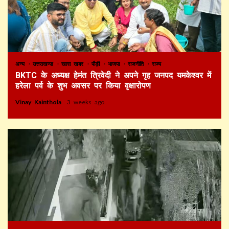
अन्य
उत्तराखण्ड
खास खबर
पौड़ी
भाजपा
राजनीति
राज्य
BKTC के अध्यक्ष हेमंत त्रिवेदी ने अपने गृह जनपद यमकेश्वर में
हरेला पर्व के शुभ अवसर पर किया वृक्षारोपण
Vinay Kainthola
3 weeks ago