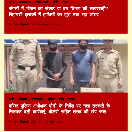
अन्य
उत्तराखण्ड
खास खबर
पौड़ी
राज्य
जंगलों में भोजन का संकट या वन विभाग की लापरवाही?
रिहायशी इलाकों में हाथियों का झुंड मचा रहा तांडव
Vinay Kainthola
4 weeks ago
अन्य
अपराध
उत्तराखण्ड
पुलिस
पौड़ी
राज्य
वरिष्ठ पुलिस अधीक्षक पौड़ी के निर्देश पर नशा तस्करी के
खिलाफ बड़ी कार्रवाई, बोलेरो सहित शराब की खेप जब्त
Vinay Kainthola
2 months ago