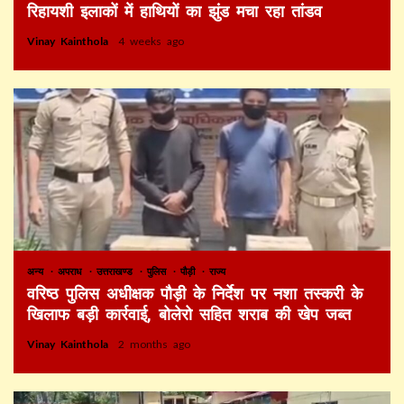
रिहायशी इलाकों में हाथियों का झुंड मचा रहा तांडव
Vinay Kainthola
4 weeks ago
अन्य
अपराध
उत्तराखण्ड
पुलिस
पौड़ी
राज्य
वरिष्ठ पुलिस अधीक्षक पौड़ी के निर्देश पर नशा तस्करी के
खिलाफ बड़ी कार्रवाई, बोलेरो सहित शराब की खेप जब्त
Vinay Kainthola
2 months ago