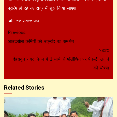
प्रारंभ हो रहे नए सत्र में शुरू किया जाएगा
Post Views:
983
Continue
Previous:
Reading
आउटसोर्स कर्मियों को उक्रांद का समर्थन
Next:
देहरादून नगर निगम में 1 मार्च से पॉलीथिन पर पेनल्टी लगाने
की घोषणा
Related Stories