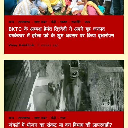
अन्य
उत्तराखण्ड
खास खबर
पौड़ी
भाजपा
राजनीति
राज्य
BKTC के अध्यक्ष हेमंत त्रिवेदी ने अपने गृह जनपद
यमकेश्वर में हरेला पर्व के शुभ अवसर पर किया वृक्षारोपण
Vinay Kainthola
3 weeks ago
अन्य
उत्तराखण्ड
खास खबर
पौड़ी
राज्य
जंगलों में भोजन का संकट या वन विभाग की लापरवाही?