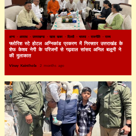
अन्य
अपराध
उत्तराखण्ड
खास खबर
दिल्ली
भाजपा
राजनीति
राज्य
फ्लोरिश स्टे होटल अग्निकांड प्रकरण में गिरफ्तार उत्तराखंड के
शेफ केशव नेगी के परिजनों से गढ़वाल सांसद अनिल बलूनी ने
की मुलाकात
Vinay Kainthola
2 months ago