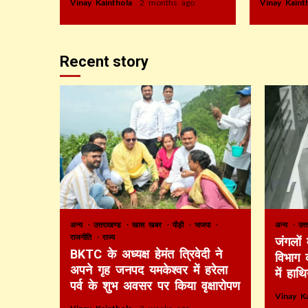
Vinay Kainthola
2 months ago
Vinay Kain
Recent story
अन्य
उत्तराखण्ड
खास खबर
पौड़ी
भाजपा
अन्य
उत्
राजनीति
राज्य
जंगलों
BKTC के अध्यक्ष हेमंत त्रिवेदी ने
विभाग 
अपने गृह जनपद यमकेश्वर में हरेला
में हाथ
पर्व के शुभ अवसर पर किया वृक्षारोपण
Vinay K