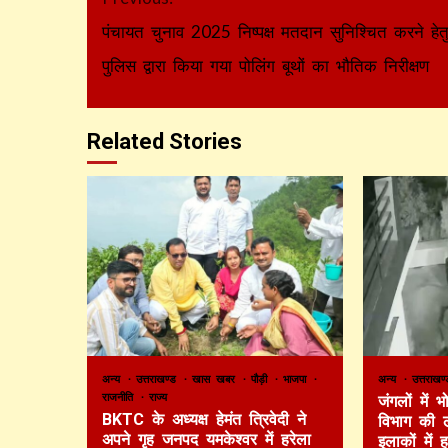
Reading
पंचायत चुनाव 2025 निष्पक्ष मतदान सुनिश्चित करने हेतु
पुलिस द्वारा किया गया पोलिंग बूथों का भौतिक निरीक्षण
Related Stories
अन्य
उत्तराखण्ड
खास खबर
पौड़ी
भाजपा
अन्य
उत्तराख
राजनीति
राज्य
जंगलों में
BKTC के अध्यक्ष हेमंत त्रिवेदी ने
विभाग की 
अपने गृह जनपद यमकेश्वर में हरेला
इलाकों में 