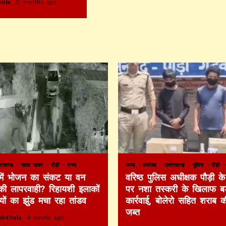
thola
2 months ago
तराखण्ड
खास खबर
पौड़ी
राज्य
अन्य
अपराध
उत्तराखण्ड
पुलिस
पौड़ी
 में भोजन का संकट या वन
वरिष्ठ पुलिस अधीक्षक पौड़ी के 
की लापरवाही? रिहायशी इलाकों
पर नशा तस्करी के खिलाफ बड
ियों का झुंड मचा रहा तांडव
कार्रवाई, बोलेरो सहित शराब 
जब्त
ainthola
4 weeks ago