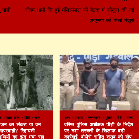
 पौड़ी
सीएम धामी कि हुई मंत्रिमंडल की बैठक में कोकून की नई
एमएसपी को मिली मंजूरी
ण्ड
खास खबर
पौड़ी
राज्य
अन्य
अपराध
उत्तराखण्ड
पुलिस
पौड़ी
राज्य
 भोजन का संकट या वन
वरिष्ठ पुलिस अधीक्षक पौड़ी के निर्देश
लापरवाही? रिहायशी
पर नशा तस्करी के खिलाफ बड़ी
हाथियों का झुंड मचा रहा
कार्रवाई, बोलेरो सहित शराब की खेप