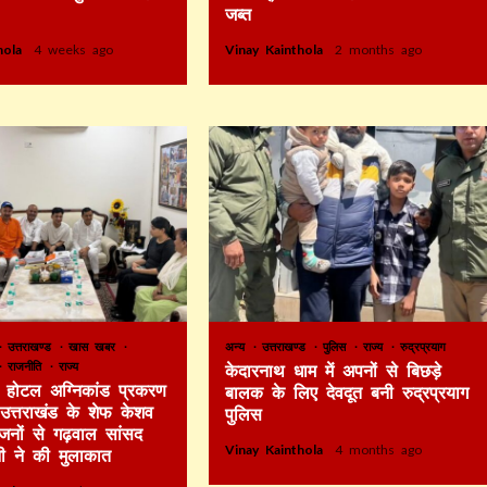
जब्त
thola
4 weeks ago
Vinay Kainthola
2 months ago
उत्तराखण्ड
खास खबर
अन्य
उत्तराखण्ड
पुलिस
राज्य
रुद्रप्रयाग
राजनीति
राज्य
केदारनाथ धाम में अपनों से बिछड़े
टे होटल अग्निकांड प्रकरण
बालक के लिए देवदूत बनी रुद्रप्रयाग
र उत्तराखंड के शेफ केशव
पुलिस
िजनों से गढ़वाल सांसद
Vinay Kainthola
4 months ago
ी ने की मुलाकात