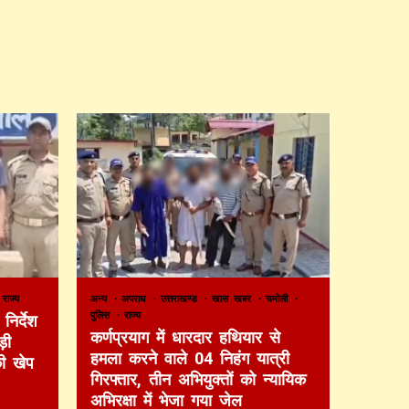
राज्य
अन्य
अपराध
उत्तराखण्ड
खास खबर
चमोली
पुलिस
राज्य
निर्देश
कर्णप्रयाग में धारदार हथियार से
़ी
हमला करने वाले 04 निहंग यात्री
की खेप
गिरफ्तार, तीन अभियुक्तों को न्यायिक
अभिरक्षा में भेजा गया जेल