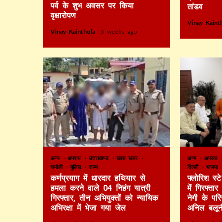
पर्व के शुभ अवसर पर किया
तांडव
वृक्षारोपण
Vinay Kain
Vinay Kainthola
3 weeks ago
अन्य
अपराध
उत्तराखण्ड
खास खबर
अन्य
अपराध
चमोली
पुलिस
राज्य
दिल्ली
भाजपा
कर्णप्रयाग में धारदार हथियार से
फ्लोरिश स्
हमला करने वाले 04 निहंग यात्री
में गिरफ्ता
गिरफ्तार, तीन अभियुक्तों को न्यायिक
नेगी के पर
अभिरक्षा में भेजा गया जेल
अनिल बलून