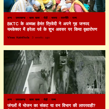
अन्य
उत्तराखण्ड
खास खबर
पौड़ी
भाजपा
राजनीति
राज्य
BKTC के अध्यक्ष हेमंत त्रिवेदी ने अपने गृह जनपद
यमकेश्वर में हरेला पर्व के शुभ अवसर पर किया वृक्षारोपण
Vinay Kainthola
3 weeks ago
अन्य
उत्तराखण्ड
खास खबर
पौड़ी
राज्य
जंगलों में भोजन का संकट या वन विभाग की लापरवाही?