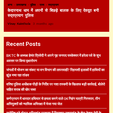
अन्य
उत्तराखण्ड
पुलिस
राज्य
रुद्रप्रयाग
केदारनाथ धाम में अपनों से बिछड़े बालक के लिए देवदूत बनी
रुद्रप्रयाग पुलिस
Vinay Kainthola
3 months ago
Recent Posts
BKTC के अध्यक्ष हेमंत त्रिवेदी ने अपने गृह जनपद यमकेश्वर में हरेला पर्व के शुभ
अवसर पर किया वृक्षारोपण
जंगलों में भोजन का संकट या वन विभाग की लापरवाही? रिहायशी इलाकों में हाथियों का
झुंड मचा रहा तांडव
वरिष्ठ पुलिस अधीक्षक पौड़ी के निर्देश पर नशा तस्करी के खिलाफ बड़ी कार्रवाई, बोलेरो
सहित शराब की खेप जब्त
कर्णप्रयाग में धारदार हथियार से हमला करने वाले 04 निहंग यात्री गिरफ्तार, तीन
अभियुक्तों को न्यायिक अभिरक्षा में भेजा गया जेल
फ्लोरिश स्टे होटल अग्निकांड प्रकरण में गिरफ्तार उत्तराखंड के शेफ केशव नेगी के