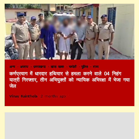
अन्य
अपराध
उत्तराखण्ड
खास खबर
चमोली
पुलिस
राज्य
कर्णप्रयाग में धारदार हथियार से हमला करने वाले 04 निहंग
यात्री गिरफ्तार, तीन अभियुक्तों को न्यायिक अभिरक्षा में भेजा गया
जेल
Vinay Kainthola
2 months ago