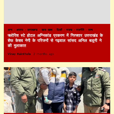
अन्य
अपराध
उत्तराखण्ड
खास खबर
दिल्ली
भाजपा
राजनीति
राज्य
फ्लोरिश स्टे होटल अग्निकांड प्रकरण में गिरफ्तार उत्तराखंड के
शेफ केशव नेगी के परिजनों से गढ़वाल सांसद अनिल बलूनी ने
की मुलाकात
Vinay Kainthola
2 months ago