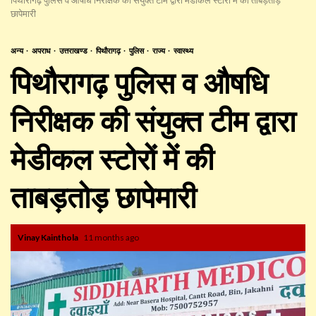
छापेमारी
अन्य
अपराध
उत्तराखण्ड
पिथौरागढ़
पुलिस
राज्य
स्वास्थ्य
पिथौरागढ़ पुलिस व औषधि
निरीक्षक की संयुक्त टीम द्वारा
मेडीकल स्टोरों में की
ताबड़तोड़ छापेमारी
Vinay Kainthola
11 months ago