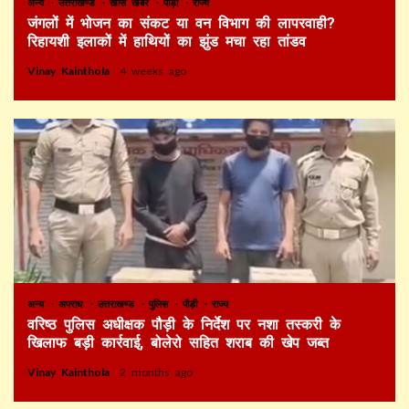
अन्य
उत्तराखण्ड
खास खबर
पौड़ी
राज्य
जंगलों में भोजन का संकट या वन विभाग की लापरवाही?
रिहायशी इलाकों में हाथियों का झुंड मचा रहा तांडव
Vinay Kainthola
4 weeks ago
अन्य
अपराध
उत्तराखण्ड
पुलिस
पौड़ी
राज्य
वरिष्ठ पुलिस अधीक्षक पौड़ी के निर्देश पर नशा तस्करी के
खिलाफ बड़ी कार्रवाई, बोलेरो सहित शराब की खेप जब्त
Vinay Kainthola
2 months ago