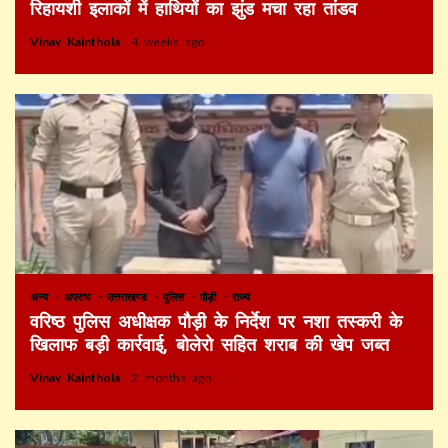
रिहायशी इलाकों में हाथियों का झुंड मचा रहा तांडव
Vinay Kainthola
4 weeks ago
अन्य
अपराध
उत्तराखण्ड
पुलिस
पौड़ी
राज्य
वरिष्ठ पुलिस अधीक्षक पौड़ी के निर्देश पर नशा तस्करी के
खिलाफ बड़ी कार्रवाई, बोलेरो सहित शराब की खेप जब्त
Vinay Kainthola
2 months ago