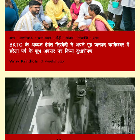
अन्य
उत्तराखण्ड
खास खबर
पौड़ी
भाजपा
राजनीति
राज्य
BKTC के अध्यक्ष हेमंत त्रिवेदी ने अपने गृह जनपद यमकेश्वर में
हरेला पर्व के शुभ अवसर पर किया वृक्षारोपण
Vinay Kainthola
3 weeks ago