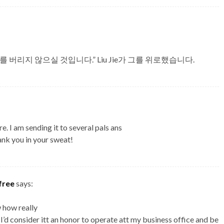
 버리지 않으실 것입니다.” Liu Jie가 그를 위로했습니다.
re. I am sending it to several pals ans
hank you in your sweat!
free
says:
 how really
I’d consider itt an honor to operate att my business office and be