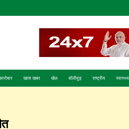
कारोबार
खास खबर
खेल
बाॅलीवुड़
राष्ट्रीय
स्वास्थ्य
ौत