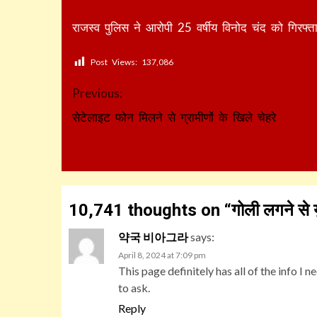
राजस्व पुलिस ने आरोपी 25 वर्षीय विनोद चंद को गिरफ्त
Post Views:
137,086
Continue
Previous:
Reading
सेटेलाइट फोन मिलने से ग्रामीणों के खिले चेहरे
10,741 thoughts on “
गोली लगने से
약국 비아그라
says:
April 8, 2024 at 7:09 pm
This page definitely has all of the info I
to ask.
Reply