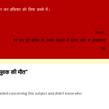
ार कर हथियार को लिया कब्जे में।
Next:
देर रात हुई बारिश के चलते सड़कों में मलबा आने से आवागमन
ठप
 युवक की मौत
”
 needed concerning this subject and didn’t know who