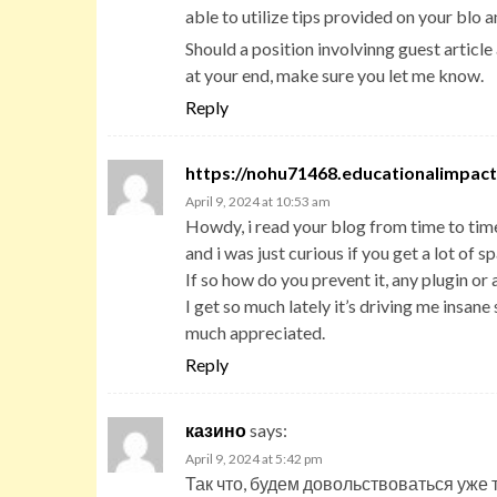
able to utilize tips provided on your blo an
Should a position involvinng guest artic
at your end, make sure you let me know.
Reply
https://nohu71468.educationalimpac
April 9, 2024 at 10:53 am
Howdy, i read your blog from time to time
and i was just curious if you get a lot of
If so how do you prevent it, any plugin 
I get so much lately it’s driving me insane
much appreciated.
Reply
казино
says:
April 9, 2024 at 5:42 pm
Так что, будем довольствоваться уже т