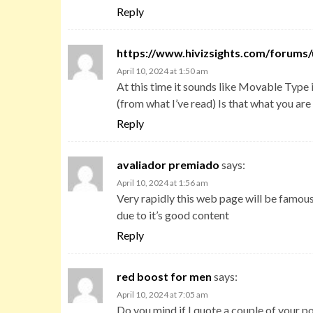
Reply
https://www.hivizsights.com/forums
April 10, 2024 at 1:50 am
At this time it sounds like Movable Type 
(from what I’ve read) Is that what you are
Reply
avaliador premiado
says:
April 10, 2024 at 1:56 am
Very rapidly this web page will be famou
due to it’s good content
Reply
red boost for men
says:
April 10, 2024 at 7:05 am
Do you mind if I quote a couple of your po