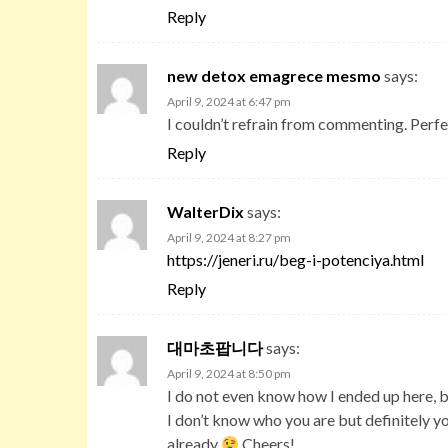
Reply
new detox emagrece mesmo
says:
April 9, 2024 at 6:47 pm
I couldn’t refrain from commenting. Perfe
Reply
WalterDix
says:
April 9, 2024 at 8:27 pm
https://jeneri.ru/beg-i-potenciya.html
Reply
대마초팝니다
says:
April 9, 2024 at 8:50 pm
I do not even know how I ended up here, b
I don’t know who you are but definitely y
already
Cheers!