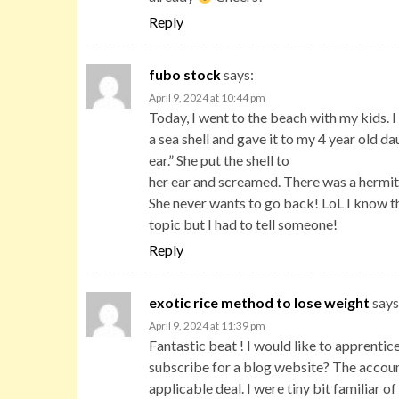
Reply
fubo stock
says:
April 9, 2024 at 10:44 pm
Today, I went to the beach with my kids. I
a sea shell and gave it to my 4 year old da
ear.” She put the shell to
her ear and screamed. There was a hermit 
She never wants to go back! LoL I know thi
topic but I had to tell someone!
Reply
exotic rice method to lose weight
says
April 9, 2024 at 11:39 pm
Fantastic beat ! I would like to apprenti
subscribe for a blog website? The accou
applicable deal. I were tiny bit familiar 