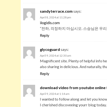
sandyterrace.com
says:
April 8, 2024 at 11:28 pm
ilogidis.com
“전하, 걱정하지 마십시오. 스승님은 우리를
Reply
glycoguard
says:
April 9, 2024 at 12:30 am
Magnificent site. Plenty of helpful info he
also sharing in delicious. And naturally, t
Reply
download video from youtube online 
April 9, 2024 at 1:14 am
I wanted to follow along and let you know
I cherished discoveeing yourr blog today. 