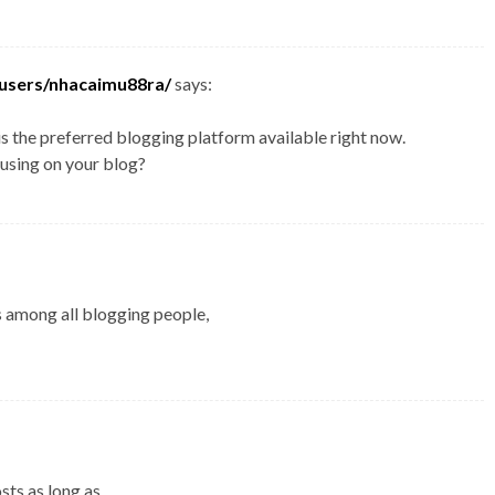
/users/nhacaimu88ra/
says:
is the preferred blogging platform available right now.
 using on your blog?
s among all blogging people,
sts as long as