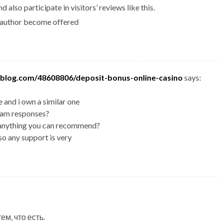
d also participate in visitors’ reviews like this.
le author become offered
tblog.com/48608806/deposit-bonus-online-casino
says:
 and i own a similar one
 spam responses?
or anything you can recommend?
 so any support is very
ем, что есть.