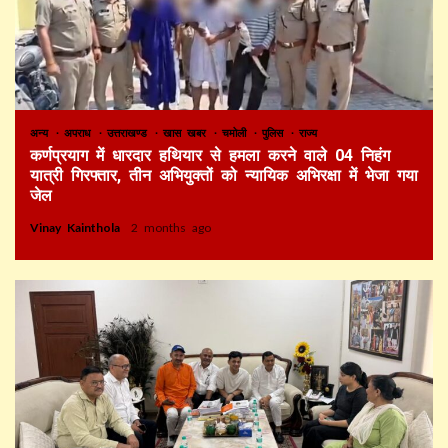
अन्य
अपराध
उत्तराखण्ड
खास खबर
चमोली
पुलिस
राज्य
कर्णप्रयाग में धारदार हथियार से हमला करने वाले 04 निहंग
यात्री गिरफ्तार, तीन अभियुक्तों को न्यायिक अभिरक्षा में भेजा गया
जेल
Vinay Kainthola
2 months ago