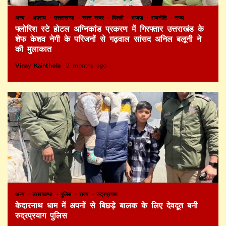
अन्य
अपराध
उत्तराखण्ड
खास खबर
दिल्ली
भाजपा
राजनीति
राज्य
फ्लोरिश स्टे होटल अग्निकांड प्रकरण में गिरफ्तार उत्तराखंड के
शेफ केशव नेगी के परिजनों से गढ़वाल सांसद अनिल बलूनी ने
की मुलाकात
Vinay Kainthola
2 months ago
अन्य
उत्तराखण्ड
पुलिस
राज्य
रुद्रप्रयाग
केदारनाथ धाम में अपनों से बिछड़े बालक के लिए देवदूत बनी
रुद्रप्रयाग पुलिस