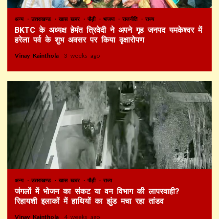
अन्य
उत्तराखण्ड
खास खबर
पौड़ी
भाजपा
राजनीति
राज्य
BKTC के अध्यक्ष हेमंत त्रिवेदी ने अपने गृह जनपद यमकेश्वर में
हरेला पर्व के शुभ अवसर पर किया वृक्षारोपण
Vinay Kainthola
3 weeks ago
अन्य
उत्तराखण्ड
खास खबर
पौड़ी
राज्य
जंगलों में भोजन का संकट या वन विभाग की लापरवाही?
रिहायशी इलाकों में हाथियों का झुंड मचा रहा तांडव
Vinay Kainthola
4 weeks ago