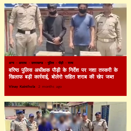
अन्य
अपराध
उत्तराखण्ड
पुलिस
पौड़ी
राज्य
वरिष्ठ पुलिस अधीक्षक पौड़ी के निर्देश पर नशा तस्करी के
खिलाफ बड़ी कार्रवाई, बोलेरो सहित शराब की खेप जब्त
Vinay Kainthola
2 months ago