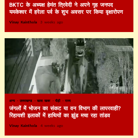
BKTC के अध्यक्ष हेमंत त्रिवेदी ने अपने गृह जनपद
यमकेश्वर में हरेला पर्व के शुभ अवसर पर किया वृक्षारोपण
Vinay Kainthola
3 weeks ago
अन्य
उत्तराखण्ड
खास खबर
पौड़ी
राज्य
जंगलों में भोजन का संकट या वन विभाग की लापरवाही?
रिहायशी इलाकों में हाथियों का झुंड मचा रहा तांडव
Vinay Kainthola
4 weeks ago