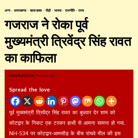
अन्य
उत्तराखण्ड
खास खबर
पौड़ी
भाजपा
राजनीति
राज्य
गजराज ने रोका पूर्व
मुख्यमंत्री त्रिवेंद्र सिंह रावत
का काफिला
Vinay Kainthola
4 years ago
Spread the love
पूर्व मुख्यमंत्री त्रिवेंद्र सिंह रावत का बुधवार देर शाम को
कोटद्वार के निकट एक टस्कर हाथी से आमना सामना हो गया.
NH-534 पर कोटद्वार-आमसौड़ के बीच पांचवे मील की इस