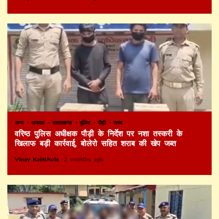
अन्य
अपराध
उत्तराखण्ड
पुलिस
पौड़ी
राज्य
वरिष्ठ पुलिस अधीक्षक पौड़ी के निर्देश पर नशा तस्करी के
खिलाफ बड़ी कार्रवाई, बोलेरो सहित शराब की खेप जब्त
Vinay Kainthola
2 months ago