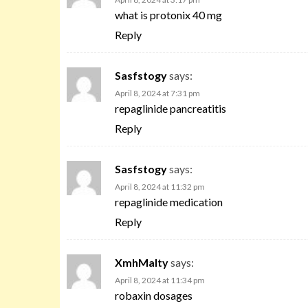
what is protonix 40 mg
Reply
Sasfstogy
says:
April 8, 2024 at 7:31 pm
repaglinide pancreatitis
Reply
Sasfstogy
says:
April 8, 2024 at 11:32 pm
repaglinide medication
Reply
XmhMalty
says:
April 8, 2024 at 11:34 pm
robaxin dosages