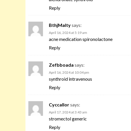
Reply
BthjMalty
says:
April 16, 2024 at 5:19 am
acne medication spironolactone
Reply
Zefbboada
says:
April 16, 2024 at 10:04 pm
synthroid intravenous
Reply
Cyccallor
says:
April 17, 2024 at 3:43 am
stromectol generic
Reply