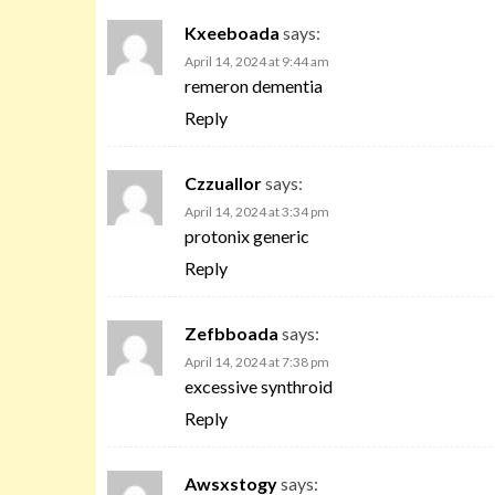
Kxeeboada
says:
April 14, 2024 at 9:44 am
remeron dementia
Reply
Czzuallor
says:
April 14, 2024 at 3:34 pm
protonix generic
Reply
Zefbboada
says:
April 14, 2024 at 7:38 pm
excessive synthroid
Reply
Awsxstogy
says: