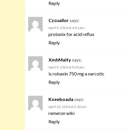
Reply
Czzuallor
says:
April 9, 2024 at 4:01 pm
protonix for acid reflux
Reply
XmhMalty
says:
April 9, 2024 at 9:33 pm
is robaxin 750 mg a narcotic
Reply
Kxeeboada
says:
April 10, 2024 at 2:46 am
remeron wiki
Reply