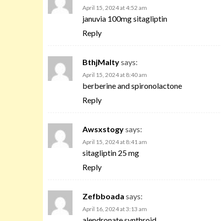
April 15, 2024 at 4:52 am
januvia 100mg sitagliptin
Reply
BthjMalty
says:
April 15, 2024 at 8:40 am
berberine and spironolactone
Reply
Awsxstogy
says:
April 15, 2024 at 8:41 am
sitagliptin 25 mg
Reply
Zefbboada
says:
April 16, 2024 at 3:13 am
alendronate synthroid