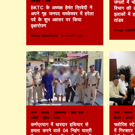
राजनीति
राज्य
जंगलों में
BKTC के अध्यक्ष हेमंत त्रिवेदी ने
विभाग की 
अपने गृह जनपद यमकेश्वर में हरेला
इलाकों में 
पर्व के शुभ अवसर पर किया
तांडव
वृक्षारोपण
Vinay Kain
Vinay Kainthola
3 weeks ago
अन्य
अपराध
उत्तराखण्ड
खास खबर
अन्य
अपराध
चमोली
पुलिस
राज्य
दिल्ली
भाजपा
कर्णप्रयाग में धारदार हथियार से
फ्लोरिश स्
हमला करने वाले 04 निहंग यात्री
में गिरफ्ता