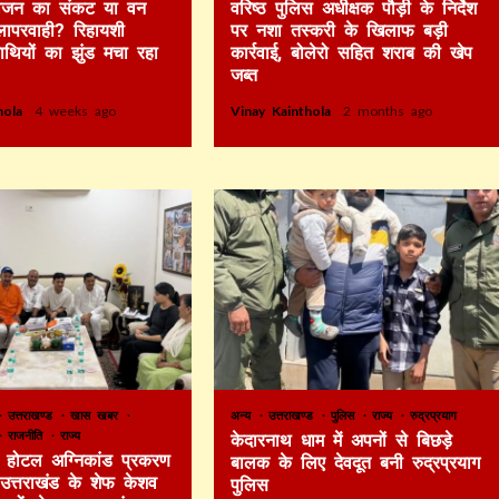
 भोजन का संकट या वन
वरिष्ठ पुलिस अधीक्षक पौड़ी के निर्देश
लापरवाही? रिहायशी
पर नशा तस्करी के खिलाफ बड़ी
हाथियों का झुंड मचा रहा
कार्रवाई, बोलेरो सहित शराब की खेप
जब्त
thola
4 weeks ago
Vinay Kainthola
2 months ago
उत्तराखण्ड
खास खबर
अन्य
उत्तराखण्ड
पुलिस
राज्य
रुद्रप्रयाग
राजनीति
राज्य
केदारनाथ धाम में अपनों से बिछड़े
टे होटल अग्निकांड प्रकरण
बालक के लिए देवदूत बनी रुद्रप्रयाग
र उत्तराखंड के शेफ केशव
पुलिस