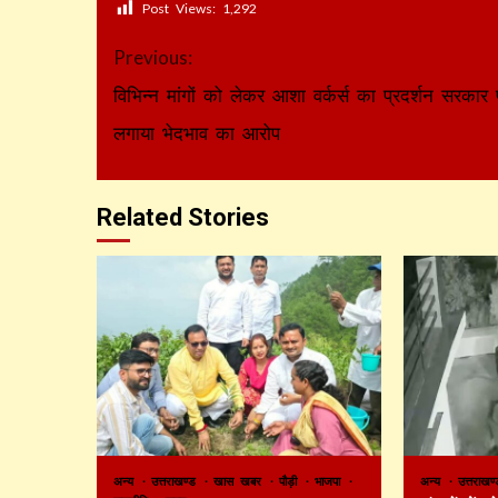
Post Views:
1,292
Continue
Previous:
Reading
विभिन्न मांगों को लेकर आशा वर्कर्स का प्रदर्शन सरकार 
लगाया भेदभाव का आरोप
Related Stories
अन्य
उत्तराखण्ड
खास खबर
पौड़ी
भाजपा
अन्य
उत्तराख