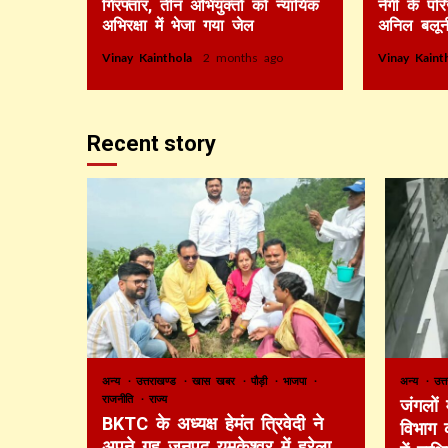
गिरफ्तार, तीन अभियुक्तों को न्यायिक
नेगी के पर
अभिरक्षा में भेजा गया जेल
अनिल बलून
Vinay Kainthola
2 months ago
Vinay Kain
Recent story
अन्य
उत्तराखण्ड
खास खबर
पौड़ी
भाजपा
अन्य
उत्
राजनीति
राज्य
जंगलों
BKTC के अध्यक्ष हेमंत त्रिवेदी ने
विभाग 
अपने गृह जनपद यमकेश्वर में हरेला