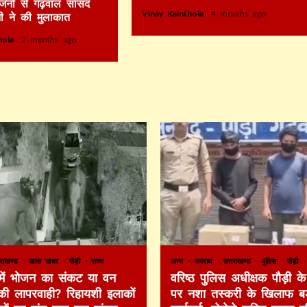
िजनों से गढ़वाल सांसद
Vinay Kainthola
4 months ago
ी ने की मुलाकात
thola
2 months ago
तराखण्ड
खास खबर
पौड़ी
राज्य
अन्य
अपराध
उत्तराखण्ड
पुलिस
पौड़ी
 में भोजन का संकट या वन
वरिष्ठ पुलिस अधीक्षक पौड़ी के 
की लापरवाही? रिहायशी इलाकों
पर नशा तस्करी के खिलाफ बड