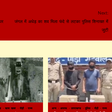
Next:
पर
जंगल में अधेड़ का शव मिला फंदे से लटका पुलिस शिनाख्त में
जुटी
ण्ड
खास खबर
पौड़ी
राज्य
अन्य
अपराध
उत्तराखण्ड
पुलिस
पौड़ी
राज्य