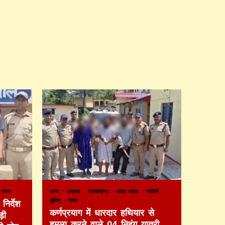
राज्य
अन्य
अपराध
उत्तराखण्ड
खास खबर
चमोली
पुलिस
राज्य
निर्देश
कर्णप्रयाग में धारदार हथियार से
़ी
हमला करने वाले 04 निहंग यात्री